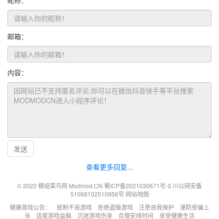
昵称：
邮箱：
内容：
发送
查看更多回复...
© 2022 模组菜鸟网 Modmod.CN
蜀ICP备2021030671号-3
川公网安备
51068102510956号
网站地图
健康游戏公告： 抵制不良游戏 拒绝盗版游戏 注意自我保护 谨防受骗上
当 适度游戏益脑 沉迷游戏伤身 合理安排时间 享受健康生活