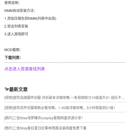
使用说明：
NMM自动安装方法：
1.添加压缩包到NMM(列表中出现)
2.双击列表安装
3.进入游戏即可
MOD截图：
下载列表：
点击进入资源查找列表
最新文章
[视频]
冒险岛国服怀旧服 月妙副本详细攻略 一条视频助力10级直升21 组队不求人
[视频]
冒险岛怀旧服萌新必看攻略，1-30级详细攻略，3小时就能到21级！
[图片]
二佐Nisa海梦睡衣cosplay套图网盘资源分享！
[图片]
二佐Nisa泰拉夏日纪事林雨霞泳装网盘免费下载