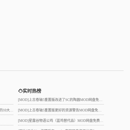
实时热榜
[MOD]
上古卷轴5重置版改进了SC的陶器MOD网盘免费下载
真的吗？
[MOD]
上古卷轴5重置版更好的资源警告MOD网盘免费下载
[MOD]
星露谷物语公鸡（蓝鸡替代品）MOD网盘免费下载