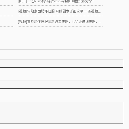
[图片]
二佐Nisa海梦睡衣cosplay套图网盘资源分享！
[视频]
冒险岛国服怀旧服 月妙副本详细攻略 一条视频助力10级直升21 组队不求人
[视频]
冒险岛怀旧服萌新必看攻略，1-30级详细攻略，3小时就能到21级！