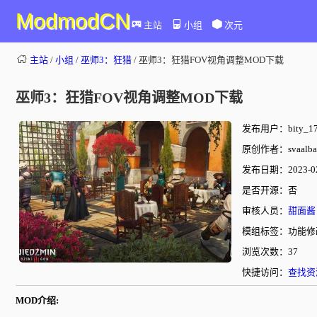
ModmodCN
主站
小组
次元
主站
/
小组
/
巫师3：狂猎
/ 巫师3：狂猎FOV视角调整MOD下载
巫师3：狂猎FOV视角调整MOD下载
发布用户：bity_17
原创作者：svaalba
发布日期：2023-02-
是否开源：否
审核人员：
甜面酱
模组标签：功能修
浏览次数：37
快捷访问：
查找资
MOD介绍: