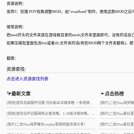
资源说明：
巫师3：狂猎 FOV视角调整MOD，由“svaalbard”制作，使用这款MO
使用说明：
把mod开头的文件夹放在游戏根目录的mods文件夹里面即可，没有的话自
如果压缩包里面包含bin或者dlc文件夹的话(有些MOD两个文件夹都有)，那
截图：
资源查找:
点击进入资源查找列表
最新文章
点击热榜
[视频]
冒险岛国服怀旧服 月妙副本详细攻略 一条视频助力10级直升21 组队不求人
[图片]
二佐Nisa海梦
[视频]
冒险岛怀旧服萌新必看攻略，1-30级详细攻略，3小时就能到21级！
[图片]
二佐Nisa泰
[图片]
二佐Nisa海梦睡衣cosplay套图网盘资源分享！
[图片]
二佐Nisa泰拉夏