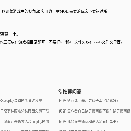
D之后可以调整游戏中的视角,很实用的一款MOD,需要的玩家不要错过哦!
己新建一个。
么直接放在游戏根目录即可，不要把bin和dlc文件夹放在mods文件夹里面。
推荐问答
睡衣cosplay套图网盘资源分享！
[问答]
情商课一般几岁孩子去学比较好？
拉夏日纪事林雨霞泳装网盘免费下载
[问答]
怎么看自己孩子情商低不低？孩子情商低的10大特征是
日纪事方舟暗索泳装cosplay网盘分享！
[问答]
我想提高情商和说话要看什么书？