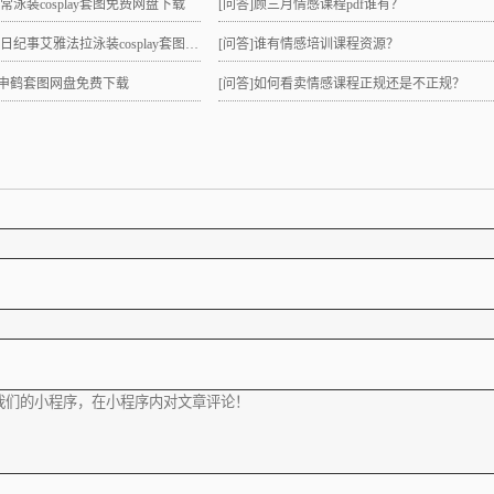
日常泳装cosplay套图免费网盘下载
[问答]
顾三月情感课程pdf谁有？
纪事艾雅法拉泳装cosplay套图网盘免费下载
[问答]
谁有情感培训课程资源？
lay申鹤套图网盘免费下载
[问答]
如何看卖情感课程正规还是不正规？