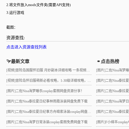
2.将文件放入mods文件夹(需要API支持)
3.运行游戏
截图：
资源查找:
点击进入资源查找列表
最新文章
点击热榜
[视频]
冒险岛国服怀旧服 月妙副本详细攻略 一条视频助力10级直升21 组队不求人
[图片]
二佐Nisa海梦
[视频]
冒险岛怀旧服萌新必看攻略，1-30级详细攻略，3小时就能到21级！
[图片]
二佐Nisa泰
[图片]
二佐Nisa海梦睡衣cosplay套图网盘资源分享！
[图片]
二佐Nisa泰拉夏
[图片]
二佐Nisa泰拉夏日纪事林雨霞泳装网盘免费下载
[图片]
二佐Nisa海梦
[图片]
二佐Nisa泰拉夏日纪事方舟暗索泳装cosplay网盘分享！
[图片]
二佐Nisa泰拉夏日
[图片]
二佐Nisa海梦日常泳装cosplay套图免费网盘下载
[图片]
F小绵羊cosp