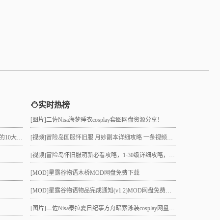
实时热榜
[图片]
二佐Nisa海梦睡衣cosplay套图网盘资源分享！
真的吗？
[视频]
冒险岛国服怀旧服 月妙副本详细攻略 一条视频助力10级直升21 组队不求人
[视频]
冒险岛怀旧服萌新必看攻略，1-30级详细攻略，3小时就能到21级！
[MOD]
星露谷物语木桥MOD网盘免费下载
[MOD]
星露谷物语物品完成通知(v1.2)MOD网盘免费下载
[图片]
二佐Nisa泰拉夏日纪事方舟暗索泳装cosplay网盘分享！