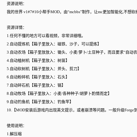
资源说明：
我的世界 v1#7#10小帮手MOD，由“mcbbs”制作，让mc更加智能化
资源详情：
1.任何不懂的地方可以看视频，非常详细哦。
2.自动提炼机【箱子里放入：磁铁、沙子，可以提炼】
3.自动农场【箱子里放放入：锄头、小麦/萝卜/土豆种子，而且要求“自动
4.自动植树机【箱子里放入：树苗】
5.自动砍树机【箱子里放入：斧头、剪刀】
6.自动粉碎机【箱子里放入：石头】
7.自动碎石机【箱子里放入：镐】
8.自动牧场【箱子里放入：小麦/各种种子/胡萝卜酌情而定】
9.自动钓鱼机【箱子里放入：钓鱼竿】
10.【MOD安装后游戏内出现英文提示，或者崩溃等问题。一般升级Forg
使用说明：
1.解压缩