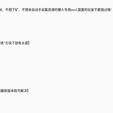
,不想砍树、不想下矿、不想亲自动手采集资源的懒人专用mod,需要的玩家不要错过哦!
农场”方块下部有水源】
e到最新版本既可解决】