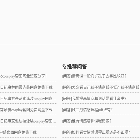
推荐问答
睡衣cosplay套图网盘资源分享！
[问答]
情商课一般几岁孩子去学比较好？
拉夏日纪事林雨霞泳装网盘免费下载
[问答]
怎么看自己孩子情商低不低？孩子情商低的10大特征是
日纪事方舟暗索泳装cosplay网盘分享！
[问答]
我想提高情商和说话要看什么书？
日常泳装cosplay套图免费网盘下载
[问答]
顾三月情感课程pdf谁有？
纪事艾雅法拉泳装cosplay套图网盘免费下载
[问答]
谁有情感培训课程资源？
lay申鹤套图网盘免费下载
[问答]
如何看卖情感课程正规还是不正规？