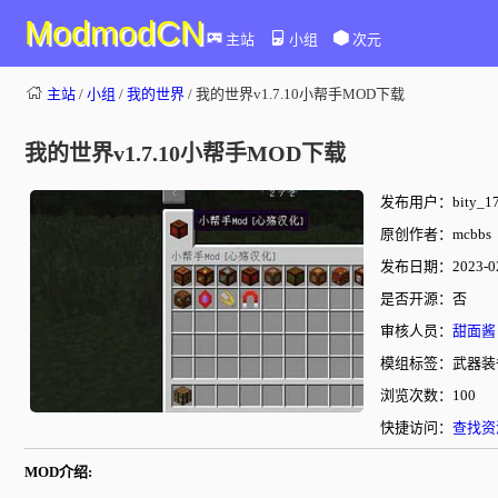
ModmodCN
主站
小组
次元
主站
/
小组
/
我的世界
/ 我的世界v1.7.10小帮手MOD下载
我的世界v1.7.10小帮手MOD下载
发布用户：bity_17
原创作者：mcbbs
发布日期：2023-02-
是否开源：否
审核人员：
甜面酱
模组标签：武器装
浏览次数：100
快捷访问：
查找资
MOD介绍: