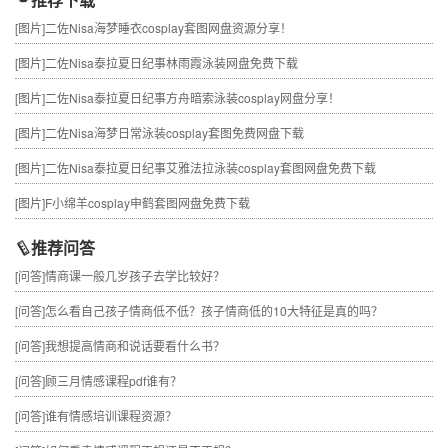
[图片]
二佐Nisa海梦睡衣cosplay套图网盘资源分享！
[图片]
二佐Nisa泰拉夏日纪事林雨霞泳装网盘免费下载
[图片]
二佐Nisa泰拉夏日纪事方舟暗索泳装cosplay网盘分享！
[图片]
二佐Nisa海梦日常泳装cosplay套图免费网盘下载
[图片]
二佐Nisa泰拉夏日纪事艾雅法拉泳装cosplay套图网盘免费下载
[图片]
F小绵羊cosplay申鹤套图网盘免费下载
推荐问答
[问答]
情商课一般几岁孩子去学比较好？
[问答]
怎么看自己孩子情商低不低？孩子情商低的10大特征是真的吗？
[问答]
我想提高情商和说话要看什么书？
[问答]
顾三月情感课程pdf谁有？
[问答]
谁有情感培训课程资源？