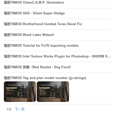
辐射76MOD CleanC.A.M.P. Generators
辐射76MOD SSS - Silent Super Sledge
辐射76MOD Brotherhood Combat Torso Decal Fix
辐射76MOD Black Latex Wetsuit
辐射76MOD Tutorial for Fo76 importing models
辐射76MOD Intel Texture Works Plugin for Photoshop - SNORM Support
辐射76MOD 狗粮（Red Rocket - Dog Food）
辐射76MOD Tag and plan model number (jp.strings)
1/3
下一页