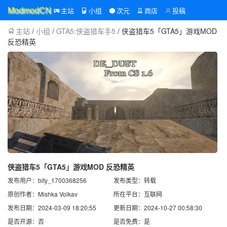
主站
小组
次元
商店
投稿
ModmodCN
主站
/
小组
/
GTA5:侠盗猎车手5
/ 侠盗猎车5「GTA5」游戏MOD
反恐精英
侠盗猎车5「GTA5」游戏MOD 反恐精英
发布用户：bity_1700368256
发布类型：转载
原创作者：Mishka Volkav
所在平台：互联网
发布日期：2024-03-09 18:20:55
更新日期：2024-10-27 00:58:30
是否开源：否
是否免费：是