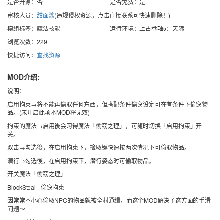
是否开源：否
是否免费：是
审核人员：
甜面酱
(违规侵权资源，点击直接联系可快速删除！)
模组标签：魔法技能
运行环境：上古卷轴5：天际
浏览次数：229
快捷访问：
查找资源
MOD介绍:
说明：
启用拘束→将不能再偷取任何东西，但搭配条件偷窃设定可在有条件下偷窃物
品。(未开启此项本MOD将无效)
拘束的魔法→启用後会习得魔法「偷窃之理」，可随时切换「启用拘束」开
关。
双击→勾选後，在启用拘束下，捡取键快速按两次情况下可偷取物品。
潜行→勾选後，在启用拘束下，潜行姿态时可偷取物品。
开关魔法「偷窃之理」
BlockSteal - 偷窃拘束
因常常不小心偷取NPC的物品就被全村通缉，而这个MOD解决了这方面的手滑
问题～