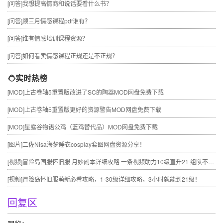
[问答]
我想提高情商和说话要看什么书？
[问答]
顾三月情感课程pdf谁有？
[问答]
谁有情感培训课程资源？
[问答]
如何看卖情感课程正规还是不正规？
实时热榜
[MOD]
上古卷轴5重置版改进了SC的陶器MOD网盘免费下载
[MOD]
上古卷轴5重置版更好的资源警告MOD网盘免费下载
[MOD]
星露谷物语公鸡（蓝鸡替代品）MOD网盘免费下载
[图片]
二佐Nisa海梦睡衣cosplay套图网盘资源分享！
[视频]
冒险岛国服怀旧服 月妙副本详细攻略 一条视频助力10级直升21 组队不求人
[视频]
冒险岛怀旧服萌新必看攻略，1-30级详细攻略，3小时就能到21级！
回复区