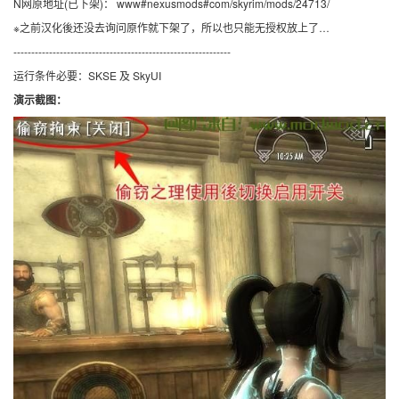
N网原地址(已下架)： www#nexusmods#com/skyrim/mods/24713/
※之前汉化後还没去询问原作就下架了，所以也只能无授权放上了…
-------------------------------------------------------------
运行条件必要：SKSE 及 SkyUI
演示截图：