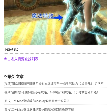
下载列表：
点击进入资源查找列表
最新文章
[视频]
冒险岛国服怀旧服 月妙副本详细攻略 一条视频助力10级直升21 组队不求人
[视频]
冒险岛怀旧服萌新必看攻略，1-30级详细攻略，3小时就能到21级！
[图片]
二佐Nisa海梦睡衣cosplay套图网盘资源分享！
[图片]
二佐Nisa泰拉夏日纪事林雨霞泳装网盘免费下载