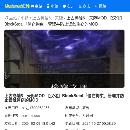
主站
小组
次元
商店
投稿
ModmodCN
主站
/
小组
/
上古卷轴5：天际
/ 上古卷轴5：天际MOD 【汉化】
BlockSteal「偷窃拘束」管理并防止误触偷窃的MOD
上古卷轴5：天际MOD 【汉化】BlockSteal「偷窃拘束」管理并防
止误触偷窃的MOD
发布用户：bity_1700368256
发布类型：转载
原创作者：nexusmods
所在平台：互联网
发布日期：2024-03-09 18:01:42
更新日期：2024-10-27 00:58:30