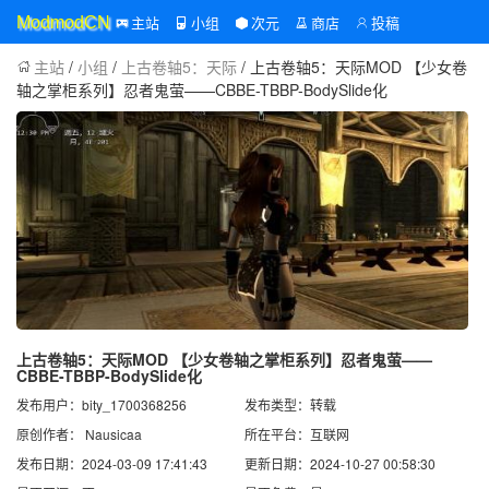
主站
小组
次元
商店
投稿
ModmodCN
主站
/
小组
/
上古卷轴5：天际
/ 上古卷轴5：天际MOD 【少女卷
轴之掌柜系列】忍者鬼萤——CBBE-TBBP-BodySlide化
上古卷轴5：天际MOD 【少女卷轴之掌柜系列】忍者鬼萤——
CBBE-TBBP-BodySlide化
发布用户：bity_1700368256
发布类型：转载
原创作者： Nausicaa
所在平台：互联网
发布日期：2024-03-09 17:41:43
更新日期：2024-10-27 00:58:30