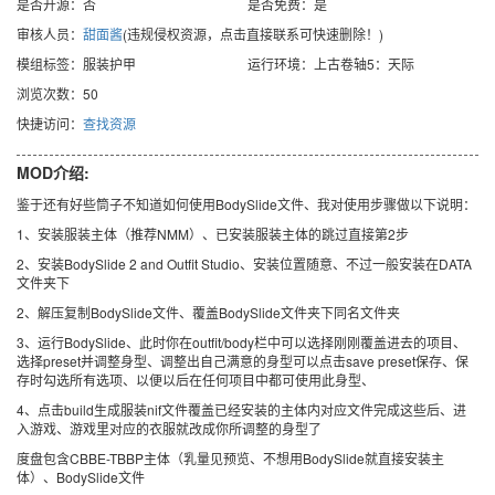
是否开源：否
是否免费：是
审核人员：
甜面酱
(违规侵权资源，点击直接联系可快速删除！)
模组标签：服装护甲
运行环境：上古卷轴5：天际
浏览次数：50
快捷访问：
查找资源
MOD介绍:
鉴于还有好些筒子不知道如何使用BodySlide文件、我对使用步骤做以下说明：
1、安装服装主体（推荐NMM）、已安装服装主体的跳过直接第2步
2、安装BodySlide 2 and Outfit Studio、安装位置随意、不过一般安装在DATA
文件夹下
2、解压复制BodySlide文件、覆盖BodySlide文件夹下同名文件夹
3、运行BodySlide、此时你在outfit/body栏中可以选择刚刚覆盖进去的项目、
选择preset并调整身型、调整出自己满意的身型可以点击save preset保存、保
存时勾选所有选项、以便以后在任何项目中都可使用此身型、
4、点击build生成服装nif文件覆盖已经安装的主体内对应文件完成这些后、进
入游戏、游戏里对应的衣服就改成你所调整的身型了
度盘包含CBBE-TBBP主体（乳量见预览、不想用BodySlide就直接安装主
体）、BodySlide文件