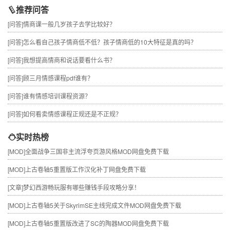
推荐问答
[问答]
情商课一般几岁孩子去学比较好？
[问答]
怎么看自己孩子情商低不低？孩子情商低的10大特征是真的吗？
[问答]
我想提高情商和说话要看什么书？
[问答]
顾三月情感课程pdf谁有？
[问答]
谁有情感培训课程资源？
[问答]
如何看卖情感课程正规还是不正规？
实时热榜
[MOD]
全面战争三国非主流浮夸页游风格MOD网盘免费下载
[MOD]
上古卷轴5重置版工作汉化补丁网盘免费下载
[文章]
梦幻西游畅玩服有哪些赚钱手段攻略分享！
[MOD]
上古卷轴5关于SkyrimSE主线完成文件MOD网盘免费下载
[MOD]
上古卷轴5重置版改进了SC的陶器MOD网盘免费下载