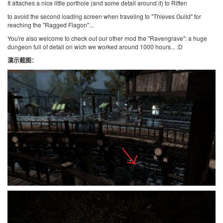
It attaches a nice little porthole (and some detail around it) to Riften
to avoid the second loading screen when traveling to "Thieves Guild" for
reaching the "Ragged Flagon"...
You're also welcome to check out our other mod the "Ravengrave": a huge
dungeon full of detail on wich we worked around 1000 hours... :D
演示截图：