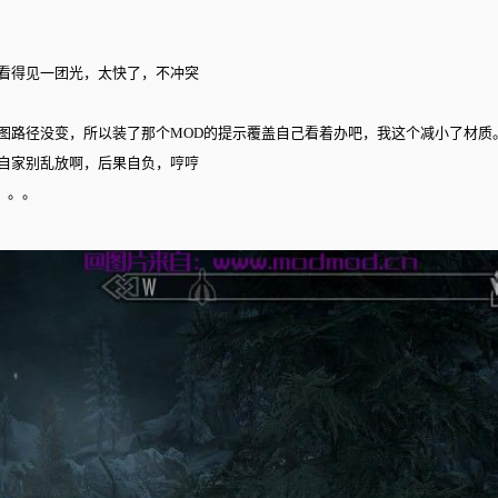
看得见一团光，太快了，不冲突
图路径没变，所以装了那个MOD的提示覆盖自己看着办吧，我这个减小了材质
自家别乱放啊，后果自负，哼哼
。。。