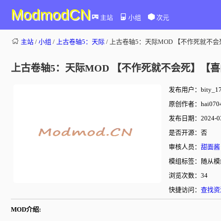
ModmodCN
主站
小组
次元
主站
/
小组
/
上古卷轴5：天际
/ 上古卷轴5：天际MOD 【不作死就
上古卷轴5：天际MOD 【不作死就不会死】【
发布用户：bity_17
原创作者：hai070
发布日期：2024-03-
是否开源：否
审核人员：
甜面酱
模组标签：随从模
浏览次数：34
快捷访问：
查找资
MOD介绍: