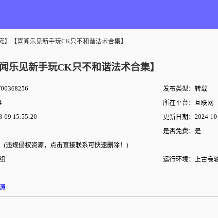
不会死】【喜闻乐见新手玩CK只不和谐法术合集】
喜闻乐见新手玩CK只不和谐法术合集】
00368256
发布类型：转载
4
所在平台：互联网
09 15:55:20
更新日期：2024-10-2
是否免费：是
(违规侵权资源，点击直接联系可快速删除！)
组
运行环境：上古卷轴
源