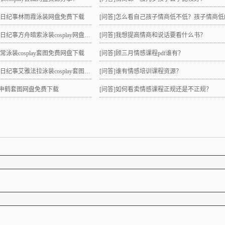
拉夏日纪事林雨霞泳装网盘免费下载
[问答]
怎么看自己孩子情商低不低？孩子情商低的10大特征是
日纪事方舟暗索泳装cosplay网盘分享！
[问答]
我想提高情商和说话要看什么书？
日常泳装cosplay套图免费网盘下载
[问答]
顾三月情感课程pdf谁有？
纪事艾雅法拉泳装cosplay套图网盘免费下载
[问答]
谁有情感培训课程资源？
lay申鹤套图网盘免费下载
[问答]
如何看卖情感课程正规还是不正规？