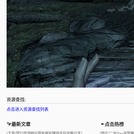
资源查找:
点击进入资源查找列表
最新文章
点击热榜
[文章]
梦幻西游畅玩服有哪些赚钱手段攻略分享！
[图片]
二佐Nisa海梦