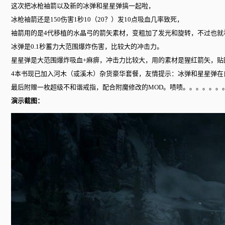
这次把冰枪袖箭以及新的冰弹和星星弹搞一起啦，
冰枪袖箭还是150伤害1秒10（20？）发10点吸血几率致死，
袖箭用的是4代移植的水晶弓的箭矢素材，变粗加了发光和旋转，不过也就
冰弹是0.1秒蓄力大范围爆炸伤害，比较大的冲击力。
星星弹是大范围爆炸吸血+麻痹，冲击力比较大，用的素材是猩红箭矢，贴
4本书现已加入河木（或溪木）杂货豪华套餐，友情提示：冰弹和星星弹在
最后附赠一枚超级不和谐戒指，配合附魔修改的MOD。啧啧。。。。。。
演示截图：