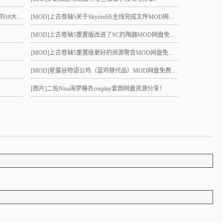
真的吗？
[MOD]
上古卷轴5关于SkyrimSE主线完成文件MOD网盘免费下载
[MOD]
上古卷轴5重置版改进了SC的陶器MOD网盘免费下载
[MOD]
上古卷轴5重置版更好的资源警告MOD网盘免费下载
[MOD]
星露谷物语公鸡（蓝鸡替代品）MOD网盘免费下载
[图片]
二佐Nisa海梦睡衣cosplay套图网盘资源分享！