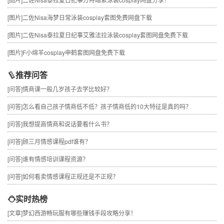
[图片]
二佐Nisa海梦日常泳装cosplay套图免费网盘下载
[图片]
二佐Nisa泰拉夏日纪事艾雅法拉泳装cosplay套图网盘免费下载
[图片]
F小绵羊cosplay申鹤套图网盘免费下载
推荐问答
[问答]
情商课一般几岁孩子去学比较好？
[问答]
怎么看自己孩子情商低不低？孩子情商低的10大特征是真的吗？
[问答]
我想提高情商和说话要看什么书？
[问答]
顾三月情感课程pdf谁有？
[问答]
谁有情感培训课程资源？
[问答]
如何看卖情感课程正规还是不正规？
实时热榜
[文章]
梦幻西游畅玩服有哪些赚钱手段攻略分享！