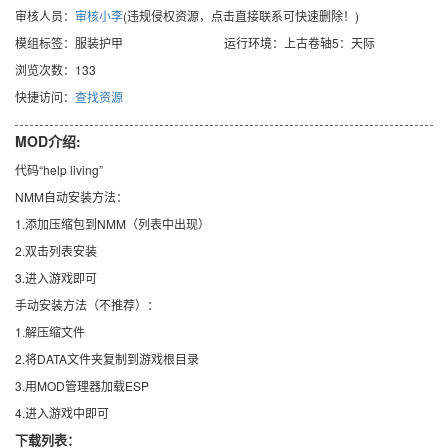
审核人员：
审核小李
(违规侵权资源，点击直接联系可快速删除！)
模组标签：服装护甲
运行环境：上古卷轴5：天际
浏览次数：133
快捷访问：
查找资源
MOD介绍:
代码“help living”
NMM自动安装方法：
1.添加压缩包到NMM（列表中出现）
2.双击列表安装
3.进入游戏即可
手动安装方法（不推荐）：
1.解压缩文件
2.将DATA文件夹复制到游戏根目录
3.用MOD管理器加载ESP
4.进入游戏中即可
下载列表：