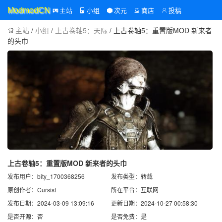
主站
小组
次元
商店
投稿
ModmodCN
主站
/
小组
/
上古卷轴5：天际
/ 上古卷轴5：重置版MOD 新来者
的头巾
上古卷轴5：重置版MOD 新来者的头巾
发布用户：bity_1700368256
发布类型：转载
原创作者：Cursist
所在平台：互联网
发布日期：2024-03-09 13:09:16
更新日期：2024-10-27 00:58:30
是否开源：否
是否免费：是