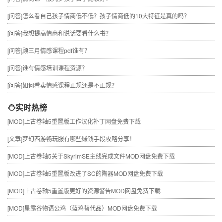
[问答]
怎么看自己孩子情商低不低？孩子情商低的10大特征是真的吗？
[问答]
我想提高情商和说话要看什么书？
[问答]
顾三月情感课程pdf谁有？
[问答]
谁有情感培训课程资源？
[问答]
如何看卖情感课程正规还是不正规？
实时热榜
[MOD]
上古卷轴5重置版工作汉化补丁网盘免费下载
[文章]
梦幻西游畅玩服有哪些赚钱手段攻略分享！
[MOD]
上古卷轴5关于SkyrimSE主线完成文件MOD网盘免费下载
[MOD]
上古卷轴5重置版改进了SC的陶器MOD网盘免费下载
[MOD]
上古卷轴5重置版更好的资源警告MOD网盘免费下载
[MOD]
星露谷物语公鸡（蓝鸡替代品）MOD网盘免费下载