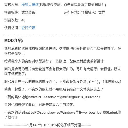
审核人员：
模组大爆炸
(违规侵权资源，点击直接联系可快速删除！)
模组标签：武器装备
运行环境：怪物猎人：世界
浏览次数：48
快捷访问：
查找资源
MOD介绍:
孤岛危机的武器都有很强的科技感，这次就把代表性的复合弓给弄过来了。替
换的是凯罗弓
按照我个人的喜好对模型进行了一些删改，配色及材质也重新设计
因为复合弓的弓片有滑轮是不会有很大弯曲的，弓片有大幅弯曲会很怪，所以
就不做权重了，
跟弓片连在一起的拉绳也就没弄了，不能改骨架没办法┐(ﾟ～ﾟ)┌（我也懒zzz）
箭也一起做了，不喜欢的朋友就不用把Assets这个文件夹放进去了
（箭的具体地址nativePC\Assets\gm\gm018\gm018_030\mod）
音效也稍微做了改动，射出去是复合弓的音效，
不喜欢的话到nativePC\sound\wwise\Windows里把wp_bow_bs_006.nbnk删
了就行了
--------------------1月14上午10：016优化了细节处理---------