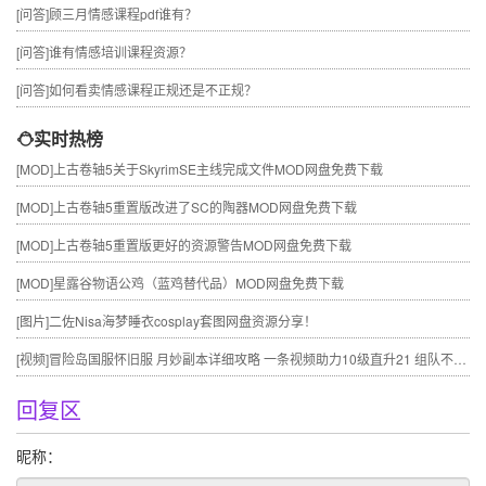
[问答]
顾三月情感课程pdf谁有？
[问答]
谁有情感培训课程资源？
[问答]
如何看卖情感课程正规还是不正规？
实时热榜
[MOD]
上古卷轴5关于SkyrimSE主线完成文件MOD网盘免费下载
[MOD]
上古卷轴5重置版改进了SC的陶器MOD网盘免费下载
[MOD]
上古卷轴5重置版更好的资源警告MOD网盘免费下载
[MOD]
星露谷物语公鸡（蓝鸡替代品）MOD网盘免费下载
[图片]
二佐Nisa海梦睡衣cosplay套图网盘资源分享！
[视频]
冒险岛国服怀旧服 月妙副本详细攻略 一条视频助力10级直升21 组队不求人
回复区
昵称：