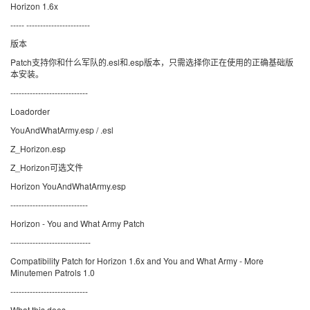
Horizon 1.6x
----- -----------------------
版本
Patch支持你和什么军队的.esl和.esp版本，只需选择你正在使用的正确基础版
本安装。
----------------------------
Loadorder
YouAndWhatArmy.esp / .esl
Z_Horizon.esp
Z_Horizon可选文件
Horizon YouAndWhatArmy.esp
----------------------------
Horizon - You and What Army Patch
-----------------------------
Compatibility Patch for Horizon 1.6x and You and What Army - More
Minutemen Patrols 1.0
----------------------------
What this does