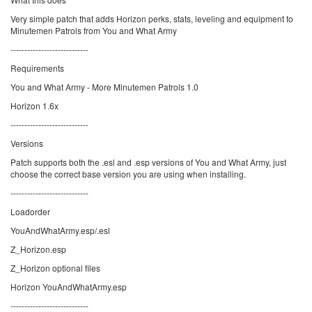
Very simple patch that adds Horizon perks, stats, leveling and equipment to
Minutemen Patrols from You and What Army
----------------------------
Requirements
You and What Army - More Minutemen Patrols 1.0
Horizon 1.6x
----------------------------
Versions
Patch supports both the .esl and .esp versions of You and What Army, just
choose the correct base version you are using when installing.
----------------------------
Loadorder
YouAndWhatArmy.esp/.esl
Z_Horizon.esp
Z_Horizon optional files
Horizon YouAndWhatArmy.esp
----------------------------