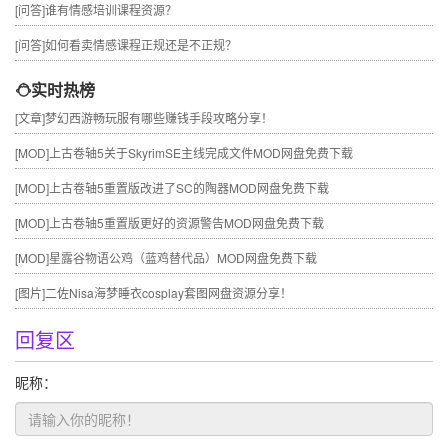
[问答]
谁有情感培训课程资源？
[问答]
如何看卖情感课程正规还是不正规？
实时热榜
[文章]
梦幻西游畅玩服有哪些赚钱手段攻略分享！
[MOD]
上古卷轴5关于SkyrimSE主线完成文件MOD网盘免费下载
[MOD]
上古卷轴5重置版改进了SC的陶器MOD网盘免费下载
[MOD]
上古卷轴5重置版更好的资源警告MOD网盘免费下载
[MOD]
星露谷物语公鸡（蓝鸡替代品）MOD网盘免费下载
[图片]
二佐Nisa海梦睡衣cosplay套图网盘资源分享！
回复区
昵称：