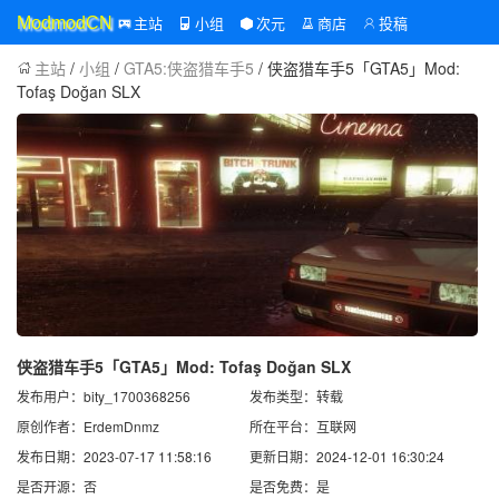
主站
小组
次元
商店
投稿
ModmodCN
主站
/
小组
/
GTA5:侠盗猎车手5
/ 侠盗猎车手5「GTA5」Mod:
Tofaş Doğan SLX
侠盗猎车手5「GTA5」Mod: Tofaş Doğan SLX
发布用户：bity_1700368256
发布类型：转载
原创作者：ErdemDnmz
所在平台：互联网
发布日期：2023-07-17 11:58:16
更新日期：2024-12-01 16:30:24
是否开源：否
是否免费：是