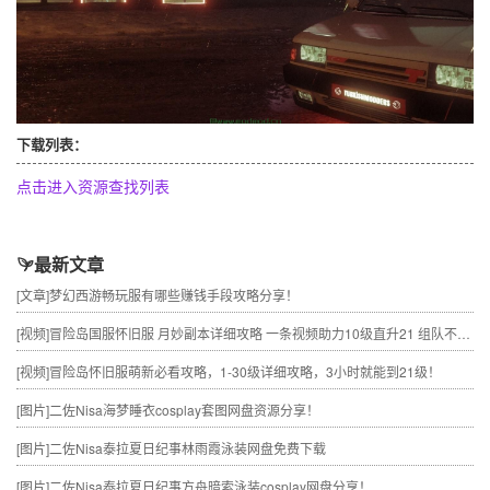
下载列表：
点击进入资源查找列表
最新文章
[文章]
梦幻西游畅玩服有哪些赚钱手段攻略分享！
[视频]
冒险岛国服怀旧服 月妙副本详细攻略 一条视频助力10级直升21 组队不求人
[视频]
冒险岛怀旧服萌新必看攻略，1-30级详细攻略，3小时就能到21级！
[图片]
二佐Nisa海梦睡衣cosplay套图网盘资源分享！
[图片]
二佐Nisa泰拉夏日纪事林雨霞泳装网盘免费下载
[图片]
二佐Nisa泰拉夏日纪事方舟暗索泳装cosplay网盘分享！