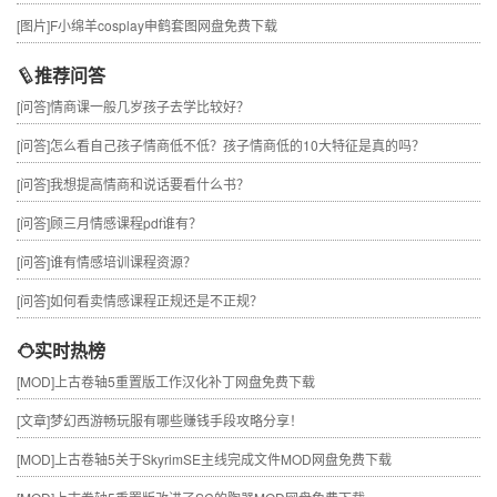
[图片]
F小绵羊cosplay申鹤套图网盘免费下载
推荐问答
[问答]
情商课一般几岁孩子去学比较好？
[问答]
怎么看自己孩子情商低不低？孩子情商低的10大特征是真的吗？
[问答]
我想提高情商和说话要看什么书？
[问答]
顾三月情感课程pdf谁有？
[问答]
谁有情感培训课程资源？
[问答]
如何看卖情感课程正规还是不正规？
实时热榜
[MOD]
上古卷轴5重置版工作汉化补丁网盘免费下载
[文章]
梦幻西游畅玩服有哪些赚钱手段攻略分享！
[MOD]
上古卷轴5关于SkyrimSE主线完成文件MOD网盘免费下载