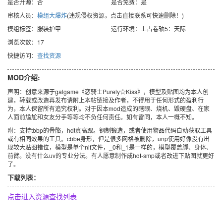
是否开源：否
是否免费：是
审核人员：
模组大爆炸
(违规侵权资源，点击直接联系可快速删除！)
模组标签：服装护甲
运行环境：上古卷轴5：天际
浏览次数：17
快捷访问：
查找资源
MOD介绍:
声明：创意来源于galgame《恋骑士Purely☆Kiss》，模型及贴图均为本人创
建，转载或改造再发布请附上本帖链接及作者，不得用于任何形式的盈利行
为，本人保留所有追究权利。对于因本mod造成的瞎眼、烧机、毁硬盘、在家
人面前尴尬和女友分手等等均不负任何责任。如有雷同，本人一概不知。
附：支持tbbp的骨骼，hdt真高跟。钢制锻造，或者使用物品代码自动获取工具
或有相同效果的工具。cbbe身形，但是很多网格被删除，unp使用好像没有出
现较大贴图错位，模型是单个nif文件，_0和_1是一样的，模型覆盖脚、身体、
前臂。没有什么uv的专业分法。有人愿意制作成hdt-smp或者改进下贴图就更好
了。
下载列表：
点击进入资源查找列表