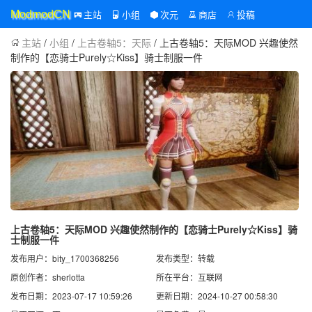
主站
小组
次元
商店
投稿
ModmodCN
主站
/
小组
/
上古卷轴5：天际
/ 上古卷轴5：天际MOD 兴趣使然
制作的【恋骑士Purely☆Kiss】骑士制服一件
上古卷轴5：天际MOD 兴趣使然制作的【恋骑士Purely☆Kiss】骑
士制服一件
发布用户：bity_1700368256
发布类型：转载
原创作者：sherlotta
所在平台：互联网
发布日期：2023-07-17 10:59:26
更新日期：2024-10-27 00:58:30