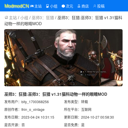
主站
小组
次元
商店
投稿
ModmodCN
主站
/
小组
/
巫师3：狂猎
/ 巫师3：狂猎:巫师3：狂猎 v1.31猫科
动物一样的眼睛MOD
巫师3：狂猎:巫师3：狂猎 v1.31猫科动物一样的眼睛MOD
发布用户：bity_1700368256
发布类型：转载
原创作者：thin_o_vintage
所在平台：互联网
发布日期：2023-04-24 10:31:15
更新日期：2024-10-27 00:58:30
是否开源：否
是否免费：是