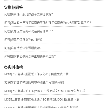
推荐问答
[问答]
情商课一般几岁孩子去学比较好？
[问答]
怎么看自己孩子情商低不低？孩子情商低的10大特征是真的吗？
[问答]
我想提高情商和说话要看什么书？
[问答]
顾三月情感课程pdf谁有？
[问答]
谁有情感培训课程资源？
[问答]
如何看卖情感课程正规还是不正规？
实时热榜
[MOD]
上古卷轴5重置版工作汉化补丁网盘免费下载
[文章]
梦幻西游畅玩服有哪些赚钱手段攻略分享！
[MOD]
上古卷轴5关于SkyrimSE主线完成文件MOD网盘免费下载
[MOD]
上古卷轴5重置版改进了SC的陶器MOD网盘免费下载
[MOD]
上古卷轴5重置版更好的资源警告MOD网盘免费下载