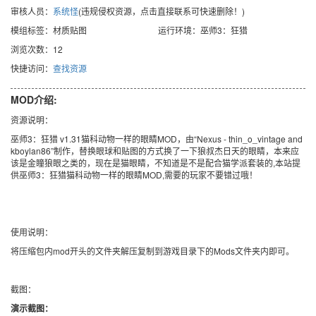
审核人员：
系统怪
(违规侵权资源，点击直接联系可快速删除！)
模组标签：材质贴图
运行环境：巫师3：狂猎
浏览次数：12
快捷访问：
查找资源
MOD介绍:
资源说明：
巫师3：狂猎 v1.31猫科动物一样的眼睛MOD，由“Nexus - thin_o_vintage and
kboylan86”制作，替换眼球和贴图的方式换了一下狼叔杰日天的眼睛，本来应
该是金瞳狼眼之类的，现在是猫眼睛，不知道是不是配合猫学派套装的,本站提
供巫师3：狂猎猫科动物一样的眼睛MOD,需要的玩家不要错过哦！
使用说明：
将压缩包内mod开头的文件夹解压复制到游戏目录下的Mods文件夹内即可。
截图：
演示截图：