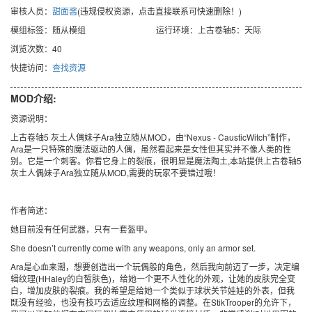
审核人员：
甜面酱
(违规侵权资源，点击直接联系可快速删除！)
模组标签：随从模组
运行环境：上古卷轴5：天际
浏览次数：40
快捷访问：
查找资源
MOD介绍:
资源说明：
上古卷轴5 灰土人偶妹子Ara独立随从MOD，由“Nexus - CausticWitch”制作，
Ara是一只特殊的魔法驱动的人偶，虽然看起来是女性但其实并不像人类的性
别。它是一个刺客。你看它身上的裂痕，很明显是魔法陶土,本站提供上古卷轴5
灰土人偶妹子Ara独立随从MOD,需要的玩家不要错过哦！
作者简述：
她目前没有任何武器，只有一套盔甲。
She doesn’t currently come with any weapons, only an armor set.
Ara是心血来潮，想要创造出一个玩偶般的角色，然后我向前迈了一步，决定编
辑纹理(HHaley的白皙肤色)，给她一个更不人性化的外观，让她的皮肤完全变
白，增加皮肤的裂痕。我的希望是给她一个类似于球状关节娃娃的外表，但我
既没有经验，也没有技巧去适应纹理和网格的调整。在StikTrooper的允许下，