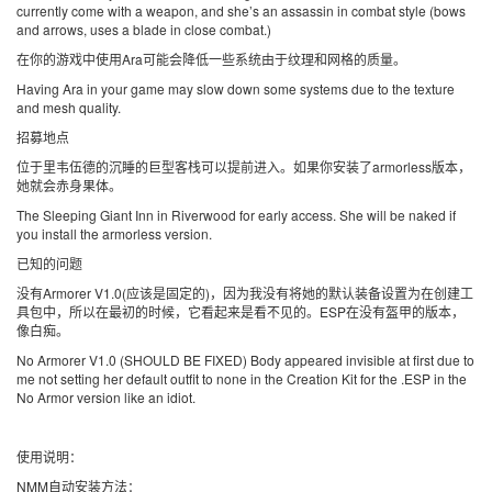
currently come with a weapon, and she’s an assassin in combat style (bows
and arrows, uses a blade in close combat.)
在你的游戏中使用Ara可能会降低一些系统由于纹理和网格的质量。
Having Ara in your game may slow down some systems due to the texture
and mesh quality.
招募地点
位于里韦伍德的沉睡的巨型客栈可以提前进入。如果你安装了armorless版本，
她就会赤身果体。
The Sleeping Giant Inn in Riverwood for early access. She will be naked if
you install the armorless version.
已知的问题
没有Armorer V1.0(应该是固定的)，因为我没有将她的默认装备设置为在创建工
具包中，所以在最初的时候，它看起来是看不见的。ESP在没有盔甲的版本，
像白痴。
No Armorer V1.0 (SHOULD BE FIXED) Body appeared invisible at first due to
me not setting her default outfit to none in the Creation Kit for the .ESP in the
No Armor version like an idiot.
使用说明：
NMM自动安装方法：