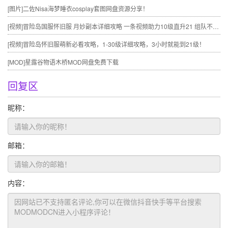
[图片]
二佐Nisa海梦睡衣cosplay套图网盘资源分享！
[视频]
冒险岛国服怀旧服 月妙副本详细攻略 一条视频助力10级直升21 组队不求人
[视频]
冒险岛怀旧服萌新必看攻略，1-30级详细攻略，3小时就能到21级！
[MOD]
星露谷物语木桥MOD网盘免费下载
回复区
昵称：
邮箱：
内容：