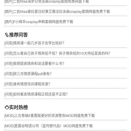
[图片]
二佐Nisa海梦日常泳装cosplay套图免费网盘下载
[图片]
二佐Nisa泰拉夏日纪事艾雅法拉泳装cosplay套图网盘免费下载
[图片]
F小绵羊cosplay申鹤套图网盘免费下载
推荐问答
[问答]
情商课一般几岁孩子去学比较好？
[问答]
怎么看自己孩子情商低不低？孩子情商低的10大特征是真的吗？
[问答]
我想提高情商和说话要看什么书？
[问答]
顾三月情感课程pdf谁有？
[问答]
谁有情感培训课程资源？
[问答]
如何看卖情感课程正规还是不正规？
实时热榜
[MOD]
上古卷轴5重置版更好的资源警告MOD网盘免费下载
[MOD]
星露谷物语公鸡（蓝鸡替代品）MOD网盘免费下载