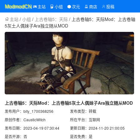
主站
小组
次元
商店
投稿
ModmodCN
主站
/
小组
/
上古卷轴5：天际
/ 上古卷轴5：天际Mod：上古卷轴
5灰土人偶妹子Ara独立随从MOD
上古卷轴5：天际Mod：上古卷轴5灰土人偶妹子Ara独立随从MOD
发布用户：bity_1700368256
发布类型：转载
原创作者：CausticWitch
所在平台：互联网
发布日期：2023-04-19 07:30:44
更新日期：2024-11-20 21:00:05
是否开源：否
是否免费：是