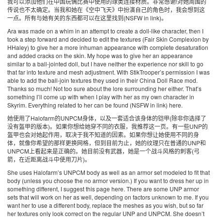
我可以添加他们在中国玩偶比赛中使用的球类连接材质。非常感谢!对她周围的
传说也不太确定。当我和她在《空中飞天》中扮演自己的角色时，我会想到这
一点。所有与她有关的东西都可以在这里找到(NSFW in link)。
Ara was made on a whim in an attempt to create a doll-like character, then I
took a step forward and decided to edit the textures (Fair Skin Complexion by
HHaley) to give her a more inhuman appearance with complete desaturation
and added cracks on the skin. My hope was to give her an appearance
similar to a ball-jointed doll, but I have neither the experience nor skill to go
that far into texture and mesh adjustment. With StikTrooper’s permission I was
able to add the ball-join textures they used in their China Doll Race mod.
Thanks so much! Not too sure about the lore surrounding her either. That’s
something I’ll come up with when I play with her as my own character in
Skyrim. Everything related to her can be found (NSFW in link) here.
她使用了Halofarm的UNPCM身体，以及一套适合该身体的铠甲(除非你选择了
没有盔甲的版本)。如果你想给她穿不同的衣服，我推荐这一页。有一些UNP的
盔甲也会对她起作用，取决于我不知道的因素。如果你想让她使用不同的身
体，就像你希望的那样更换网格，但到目前为止，她的纹理只在普通的UNP和
UNPCM上看起来是正确的。她目前没有武器，她是一个战斗风格的刺客(弓
箭，在近距离战斗中使用刀片)。
She uses Halofarm’s UNPCM body as well as an armor set modeled to fit that
body (unless you choose the no armor version.) If you want to dress her up in
something different, I suggest this page here. There are some UNP armor
sets that will work on her as well, depending on factors unknown to me. If you
want her to use a different body, replace the meshes as you wish, but so far
her textures only look correct on the regular UNP and UNPCM. She doesn’t