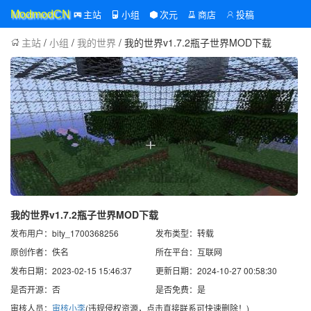
主站
小组
次元
商店
投稿
ModmodCN
主站
/
小组
/
我的世界
/ 我的世界v1.7.2瓶子世界MOD下载
我的世界v1.7.2瓶子世界MOD下载
发布用户：bity_1700368256
发布类型：转载
原创作者：佚名
所在平台：互联网
发布日期：2023-02-15 15:46:37
更新日期：2024-10-27 00:58:30
是否开源：否
是否免费：是
审核人员：
审核小李
(违规侵权资源，点击直接联系可快速删除！)