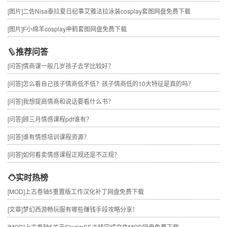
[图片]
二佐Nisa泰拉夏日纪事艾雅法拉泳装cosplay套图网盘免费下载
[图片]
F小绵羊cosplay申鹤套图网盘免费下载
推荐问答
[问答]
情商课一般几岁孩子去学比较好？
[问答]
怎么看自己孩子情商低不低？孩子情商低的10大特征是真的吗？
[问答]
我想提高情商和说话要看什么书？
[问答]
顾三月情感课程pdf谁有？
[问答]
谁有情感培训课程资源？
[问答]
如何看卖情感课程正规还是不正规？
实时热榜
[MOD]
上古卷轴5重置版工作汉化补丁网盘免费下载
[文章]
梦幻西游畅玩服有哪些赚钱手段攻略分享！
[MOD]
上古卷轴5关于SkyrimSE主线完成文件MOD网盘免费下载