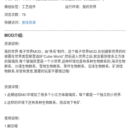
模组标签：工艺组件
运行环境：我的世界
浏览次数：76
快捷访问：
查找资源
MOD介绍:
资源说明：
我的世界 瓶子世界MOD，由“佚名”制作，这个瓶子世界MOD,在创建新世界的时
候要在世界类型那里选好“Cube World”,然后进入世界之后,就会看到很多立方体
的玻璃房,每个玻璃房里是一个小世界,这种环境也是有各种生物群系的,海洋生物
群系、沙漠生物群系、雪地生物群系、草坪生物群系、沼泽生物群系、矿洞怪
物群系,非常有意思,需要的玩家不要错过哦!
资源详情：
1.此模组给MC中增加了很多个小立方体玻璃房，每个都是一个独立的小世界.
2.这样的环境下还有各种生物群系，而且地下有矿.
使用说明：
1.解压缩