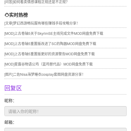
[问答]
如何看卖情感课程正规还是不正规？
实时热榜
[文章]
梦幻西游畅玩服有哪些赚钱手段攻略分享！
[MOD]
上古卷轴5关于SkyrimSE主线完成文件MOD网盘免费下载
[MOD]
上古卷轴5重置版改进了SC的陶器MOD网盘免费下载
[MOD]
上古卷轴5重置版更好的资源警告MOD网盘免费下载
[MOD]
星露谷物语公鸡（蓝鸡替代品）MOD网盘免费下载
[图片]
二佐Nisa海梦睡衣cosplay套图网盘资源分享！
回复区
昵称：
邮箱：