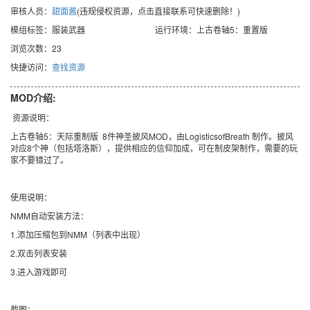
审核人员：
甜面酱
(违规侵权资源，点击直接联系可快速删除！)
模组标签：服装武器
运行环境：上古卷轴5：重置版
浏览次数：23
快捷访问：
查找资源
MOD介绍:
资源说明：
上古卷轴5：天际重制版 8件神圣披风MOD，由LogisticsofBreath 制作。披风
对应8个神（包括塔洛斯），提供相应的信仰加成，可在制皮架制作，需要的玩
家不要错过了。
使用说明：
NMM自动安装方法：
1.添加压缩包到NMM（列表中出现）
2.双击列表安装
3.进入游戏即可
截图：