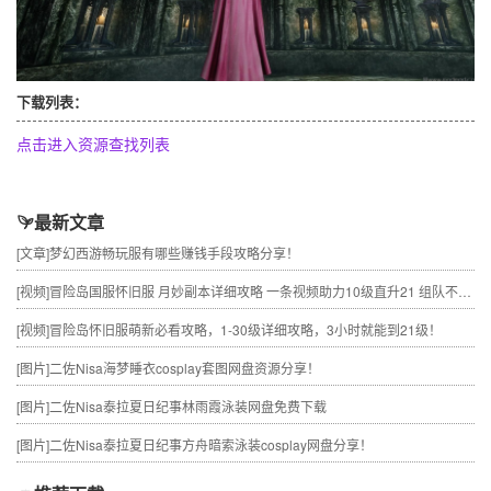
下载列表：
点击进入资源查找列表
最新文章
[文章]
梦幻西游畅玩服有哪些赚钱手段攻略分享！
[视频]
冒险岛国服怀旧服 月妙副本详细攻略 一条视频助力10级直升21 组队不求人
[视频]
冒险岛怀旧服萌新必看攻略，1-30级详细攻略，3小时就能到21级！
[图片]
二佐Nisa海梦睡衣cosplay套图网盘资源分享！
[图片]
二佐Nisa泰拉夏日纪事林雨霞泳装网盘免费下载
[图片]
二佐Nisa泰拉夏日纪事方舟暗索泳装cosplay网盘分享！