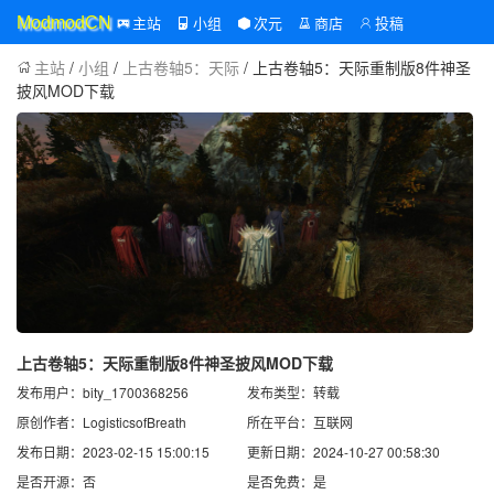
主站
小组
次元
商店
投稿
ModmodCN
主站
/
小组
/
上古卷轴5：天际
/ 上古卷轴5：天际重制版8件神圣
披风MOD下载
上古卷轴5：天际重制版8件神圣披风MOD下载
发布用户：bity_1700368256
发布类型：转载
原创作者：LogisticsofBreath
所在平台：互联网
发布日期：2023-02-15 15:00:15
更新日期：2024-10-27 00:58:30
是否开源：否
是否免费：是