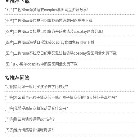
推荐下载
[图片]
二佐Nisa海梦睡衣cosplay套图网盘资源分享！
[图片]
二佐Nisa泰拉夏日纪事林雨霞泳装网盘免费下载
[图片]
二佐Nisa泰拉夏日纪事方舟暗索泳装cosplay网盘分享！
[图片]
二佐Nisa海梦日常泳装cosplay套图免费网盘下载
[图片]
二佐Nisa泰拉夏日纪事艾雅法拉泳装cosplay套图网盘免费下载
[图片]
F小绵羊cosplay申鹤套图网盘免费下载
推荐问答
[问答]
情商课一般几岁孩子去学比较好？
[问答]
怎么看自己孩子情商低不低？孩子情商低的10大特征是真的吗？
[问答]
我想提高情商和说话要看什么书？
[问答]
顾三月情感课程pdf谁有？
[问答]
谁有情感培训课程资源？