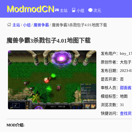
ModmodCN
主站
小组
次元
主站
/
小组
/
魔兽争霸
/ 魔兽争霸3杀戮包子4.01地图下载
魔兽争霸3杀戮包子4.01地图下载
发布用户：bity_17
原创作者：大包子
发布日期：2023-02-
是否开源：否
审核人员：
甜面酱
模组标签：地图
浏览次数：31
快捷访问：
查找资
MOD介绍: