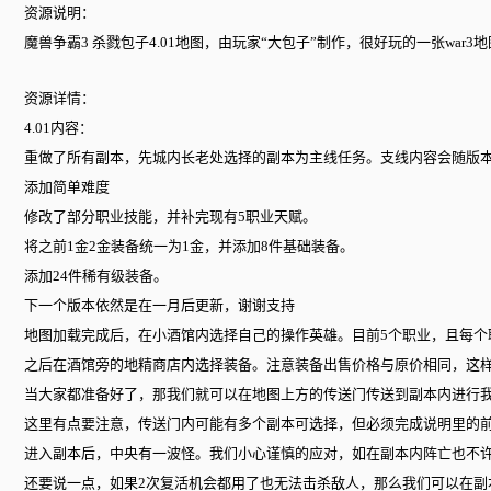
资源说明：
魔兽争霸3 杀戮包子4.01地图，由玩家“大包子”制作，很好玩的一张war
资源详情：
4.01内容：
重做了所有副本，先城内长老处选择的副本为主线任务。支线内容会随版
添加简单难度
修改了部分职业技能，并补完现有5职业天赋。
将之前1金2金装备统一为1金，并添加8件基础装备。
添加24件稀有级装备。
下一个版本依然是在一月后更新，谢谢支持
地图加载完成后，在小酒馆内选择自己的操作英雄。目前5个职业，且每个
之后在酒馆旁的地精商店内选择装备。注意装备出售价格与原价相同，这
当大家都准备好了，那我们就可以在地图上方的传送门传送到副本内进行我
这里有点要注意，传送门内可能有多个副本可选择，但必须完成说明里的
进入副本后，中央有一波怪。我们小心谨慎的应对，如在副本内阵亡也不许
还要说一点，如果2次复活机会都用了也无法击杀敌人，那么我们可以在副