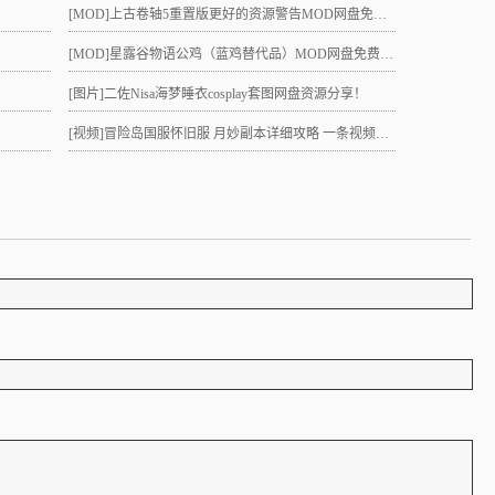
[MOD]
上古卷轴5重置版更好的资源警告MOD网盘免费下载
[MOD]
星露谷物语公鸡（蓝鸡替代品）MOD网盘免费下载
[图片]
二佐Nisa海梦睡衣cosplay套图网盘资源分享！
[视频]
冒险岛国服怀旧服 月妙副本详细攻略 一条视频助力10级直升21 组队不求人