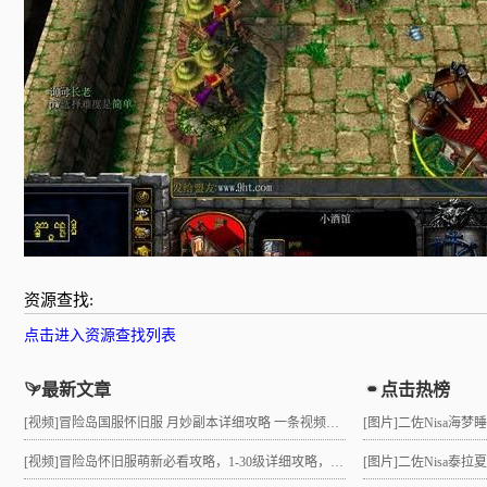
资源查找:
点击进入资源查找列表
最新文章
点击热榜
[视频]
冒险岛国服怀旧服 月妙副本详细攻略 一条视频助力10级直升21 组队不求人
[图片]
二佐Nisa海梦
[视频]
冒险岛怀旧服萌新必看攻略，1-30级详细攻略，3小时就能到21级！
[图片]
二佐Nisa泰