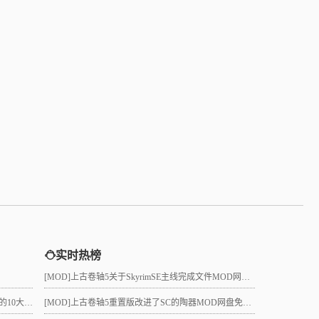
实时热榜
[MOD]
上古卷轴5关于SkyrimSE主线完成文件MOD网盘免费下载
真的吗？
[MOD]
上古卷轴5重置版改进了SC的陶器MOD网盘免费下载