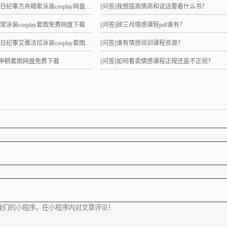
日纪事方舟暗索泳装cosplay网盘分享！
[问答]
我想提高情商和说话要看什么书？
日常泳装cosplay套图免费网盘下载
[问答]
顾三月情感课程pdf谁有？
纪事艾雅法拉泳装cosplay套图网盘免费下载
[问答]
谁有情感培训课程资源？
lay申鹤套图网盘免费下载
[问答]
如何看卖情感课程正规还是不正规？