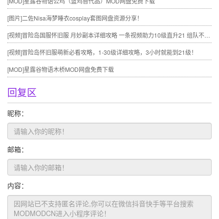
[MOD]
星露谷物语公鸡（蓝鸡替代品）MOD网盘免费下载
[图片]
二佐Nisa海梦睡衣cosplay套图网盘资源分享！
[视频]
冒险岛国服怀旧服 月妙副本详细攻略 一条视频助力10级直升21 组队不求人
[视频]
冒险岛怀旧服萌新必看攻略，1-30级详细攻略，3小时就能到21级！
[MOD]
星露谷物语木桥MOD网盘免费下载
回复区
昵称：
邮箱：
内容：