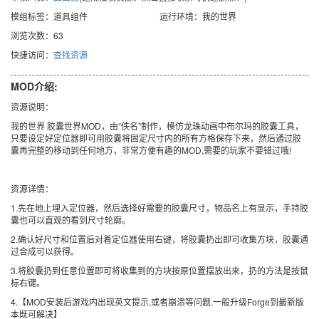
模组标签：道具组件
运行环境：我的世界
浏览次数：63
快捷访问：
查找资源
MOD介绍:
资源说明：
我的世界 胶囊世界MOD，由“佚名”制作，模仿龙珠动画中布尔玛的胶囊工具，
只要设定好定位器即可用胶囊将固定尺寸内的所有方格保存下来，然后通过胶
囊再完整的移动到任何地方，非常方便有趣的MOD,需要的玩家不要错过哦!
资源详情：
1.先在地上埋入定位器，然后选择好需要的胶囊尺寸，物品名上有显示，手持胶
囊也可以直观的看到尺寸轮廓。
2.确认好尺寸和位置后对着定位器使用右键，将胶囊扔出即可收集方块，胶囊通
过合成可以获得。
3.将胶囊扔到任意位置即可将收集到的方块按原位置摆放出来，扔的方法是按鼠
标右键。
4.【MOD安装后游戏内出现英文提示,或者崩溃等问题.一般升级Forge到最新版
本既可解决】