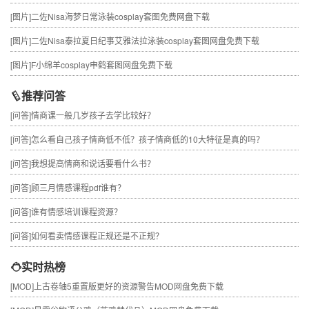
[图片]
二佐Nisa海梦日常泳装cosplay套图免费网盘下载
[图片]
二佐Nisa泰拉夏日纪事艾雅法拉泳装cosplay套图网盘免费下载
[图片]
F小绵羊cosplay申鹤套图网盘免费下载
推荐问答
[问答]
情商课一般几岁孩子去学比较好？
[问答]
怎么看自己孩子情商低不低？孩子情商低的10大特征是真的吗？
[问答]
我想提高情商和说话要看什么书？
[问答]
顾三月情感课程pdf谁有？
[问答]
谁有情感培训课程资源？
[问答]
如何看卖情感课程正规还是不正规？
实时热榜
[MOD]
上古卷轴5重置版更好的资源警告MOD网盘免费下载