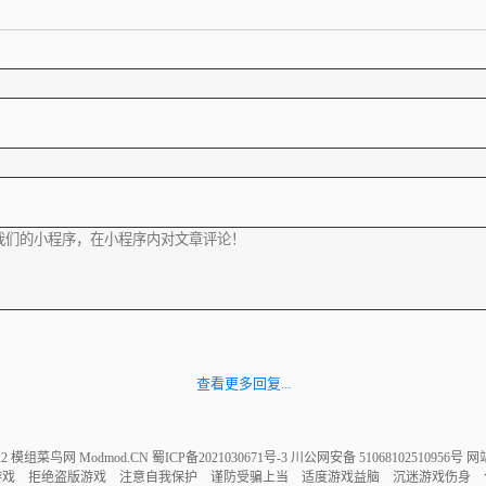
查看更多回复...
022 模组菜鸟网 Modmod.CN
蜀ICP备2021030671号-3
川公网安备 51068102510956号
网
游戏 拒绝盗版游戏 注意自我保护 谨防受骗上当 适度游戏益脑 沉迷游戏伤身 