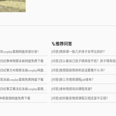
推荐问答
睡衣cosplay套图网盘资源分享！
[问答]
情商课一般几岁孩子去学比较好？
拉夏日纪事林雨霞泳装网盘免费下载
[问答]
怎么看自己孩子情商低不低？孩子情商低的10大特征是
日纪事方舟暗索泳装cosplay网盘分享！
[问答]
我想提高情商和说话要看什么书？
日常泳装cosplay套图免费网盘下载
[问答]
顾三月情感课程pdf谁有？
纪事艾雅法拉泳装cosplay套图网盘免费下载
[问答]
谁有情感培训课程资源？
lay申鹤套图网盘免费下载
[问答]
如何看卖情感课程正规还是不正规？