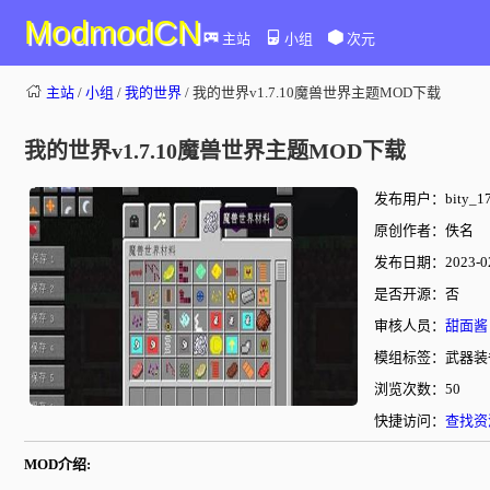
ModmodCN
主站
小组
次元
主站
/
小组
/
我的世界
/ 我的世界v1.7.10魔兽世界主题MOD下载
我的世界v1.7.10魔兽世界主题MOD下载
发布用户：bity_17
原创作者：佚名
发布日期：2023-02-
是否开源：否
审核人员：
甜面酱
模组标签：武器装
浏览次数：50
快捷访问：
查找资
MOD介绍: