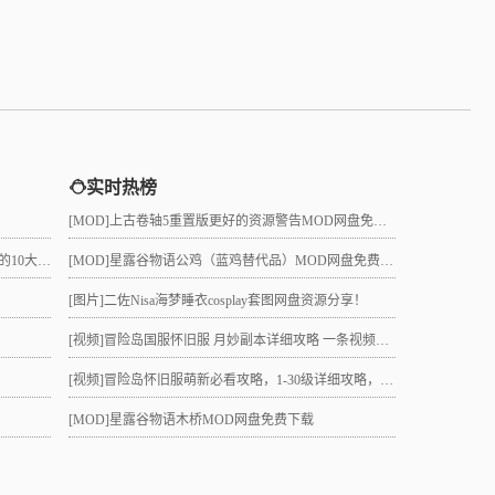
实时热榜
[MOD]
上古卷轴5重置版更好的资源警告MOD网盘免费下载
真的吗？
[MOD]
星露谷物语公鸡（蓝鸡替代品）MOD网盘免费下载
[图片]
二佐Nisa海梦睡衣cosplay套图网盘资源分享！
[视频]
冒险岛国服怀旧服 月妙副本详细攻略 一条视频助力10级直升21 组队不求人
[视频]
冒险岛怀旧服萌新必看攻略，1-30级详细攻略，3小时就能到21级！
[MOD]
星露谷物语木桥MOD网盘免费下载