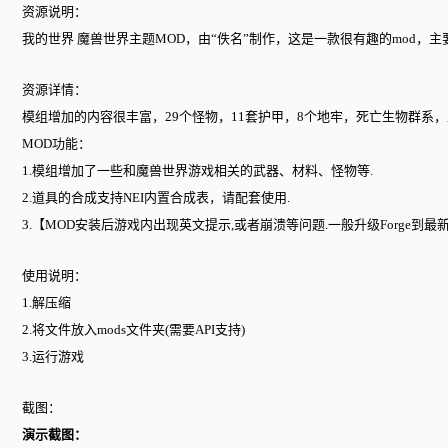
资源说明：
我的世界 魔兽世界主题MOD，由“佚名”制作，这是一款很有趣的mod
资源详情：
模组增加的内容很丰富，29个怪物，11套护甲，8个地牢，死亡生物群系
MOD功能：
1.模组增加了一些和魔兽世界游戏相关的武器、材料、怪物等.
2.道具的合成支持NEI内置合成表，请配套使用.
3.【MOD安装后游戏内出现英文提示,或者崩溃等问题.一般升级Forge到
使用说明：
1.解压缩
2.将文件放入mods文件夹(需要API支持)
3.运行游戏
截图：
演示截图：