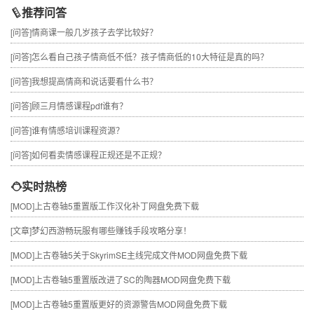
推荐问答
[问答]
情商课一般几岁孩子去学比较好？
[问答]
怎么看自己孩子情商低不低？孩子情商低的10大特征是真的吗？
[问答]
我想提高情商和说话要看什么书？
[问答]
顾三月情感课程pdf谁有？
[问答]
谁有情感培训课程资源？
[问答]
如何看卖情感课程正规还是不正规？
实时热榜
[MOD]
上古卷轴5重置版工作汉化补丁网盘免费下载
[文章]
梦幻西游畅玩服有哪些赚钱手段攻略分享！
[MOD]
上古卷轴5关于SkyrimSE主线完成文件MOD网盘免费下载
[MOD]
上古卷轴5重置版改进了SC的陶器MOD网盘免费下载
[MOD]
上古卷轴5重置版更好的资源警告MOD网盘免费下载