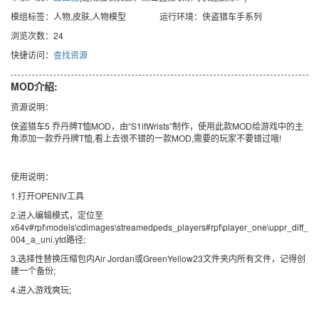
模组标签：人物,皮肤,人物模型
运行环境：侠盗猎车手系列
浏览次数：24
快捷访问：
查找资源
MOD介绍:
资源说明：
侠盗猎车5 乔丹牌T恤MOD，由“S1itWrists”制作，使用此款MOD给游戏中的主
角添加一款乔丹牌T恤,看上去很不错的一款MOD,需要的玩家不要错过哦!
使用说明：
1.打开OPENIV工具
2.进入编辑模式，定位至
x64v#rpf\models\cdimages\streamedpeds_players#rpf\player_one\uppr_diff_
004_a_uni.ytd路径;
3.选择性替换压缩包内Air Jordan或GreenYellow23文件夹内所有文件，记得创
建一个备份;
4.进入游戏爽玩;