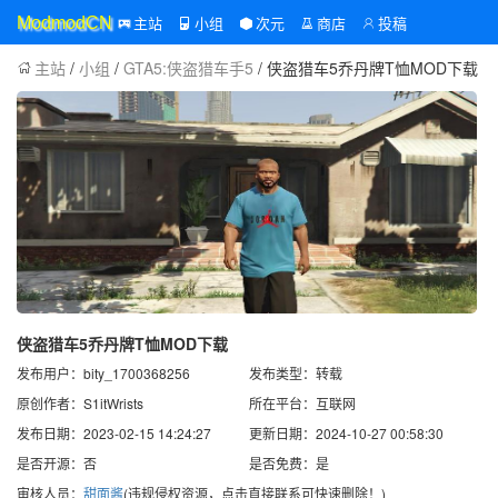
主站
小组
次元
商店
投稿
ModmodCN
主站
/
小组
/
GTA5:侠盗猎车手5
/ 侠盗猎车5乔丹牌T恤MOD下载
侠盗猎车5乔丹牌T恤MOD下载
发布用户：bity_1700368256
发布类型：转载
原创作者：S1itWrists
所在平台：互联网
发布日期：2023-02-15 14:24:27
更新日期：2024-10-27 00:58:30
是否开源：否
是否免费：是
审核人员：
甜面酱
(违规侵权资源，点击直接联系可快速删除！)