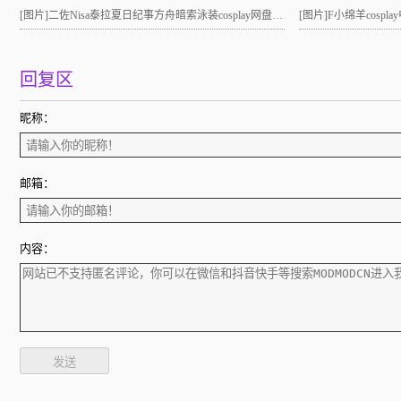
[图片]
二佐Nisa泰拉夏日纪事方舟暗索泳装cosplay网盘分享！
[图片]
F小绵羊cosp
回复区
昵称：
邮箱：
内容：
发送