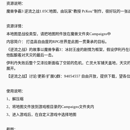
资源说明：
魔兽争霸3 逆流之战1.05C地图，由玩家“教授 Pr.Kou”制作，很好玩
资源详情：
本地图是战役类型，请把地图附件放在魔兽文件夹Campaigns中
内容简介： 打造高自由度的RPG世界是此图一贯秉承的目标。
《逆流之战》的故事以魔兽争霸3：冰封王座的剧情为框架，假设伊利丹
他酝酿着对天灾的最后一击。
伊利丹失败后整个艾泽拉斯面临了空前的危机，亡灵大军铺天盖地，天灾
展开。
【逆流之战】讨论/更新/扩展Q群：94054557 自由开放，提供下载，望
使用说明：
1、解压缩
2、将地图文件放到游戏根目录的Campaigns文件夹内
3、进入游戏后，在自定义游戏中选择地图
截图：