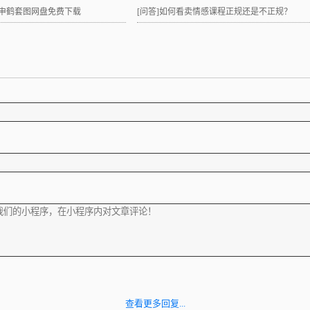
lay申鹤套图网盘免费下载
[问答]
如何看卖情感课程正规还是不正规？
查看更多回复...