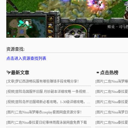
资源查找:
点击进入资源查找列表
最新文章
点击热榜
[文章]
梦幻西游畅玩服有哪些赚钱手段攻略分享！
[图片]
二佐Nisa海梦
[视频]
冒险岛国服怀旧服 月妙副本详细攻略 一条视频助力10级直升21 组队不求人
[图片]
二佐Nisa泰
[视频]
冒险岛怀旧服萌新必看攻略，1-30级详细攻略，3小时就能到21级！
[图片]
二佐Nisa泰拉夏
[图片]
二佐Nisa海梦睡衣cosplay套图网盘资源分享！
[图片]
二佐Nisa海梦
[图片]
二佐Nisa泰拉夏日纪事林雨霞泳装网盘免费下载
[图片]
二佐Nisa泰拉夏日