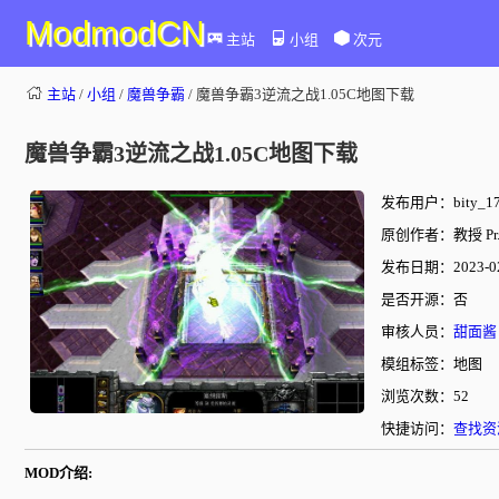
ModmodCN
主站
小组
次元
主站
/
小组
/
魔兽争霸
/ 魔兽争霸3逆流之战1.05C地图下载
魔兽争霸3逆流之战1.05C地图下载
发布用户：bity_17
原创作者：教授 Pr.
发布日期：2023-02-
是否开源：否
审核人员：
甜面酱
模组标签：地图
浏览次数：52
快捷访问：
查找资
MOD介绍: