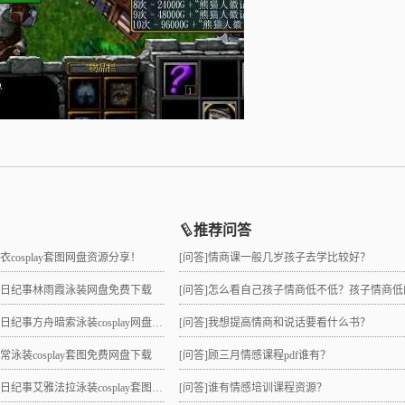
推荐问答
睡衣cosplay套图网盘资源分享！
[问答]
情商课一般几岁孩子去学比较好？
拉夏日纪事林雨霞泳装网盘免费下载
[问答]
怎么看自己孩子情商低不低？孩子情商低的10大特征是
日纪事方舟暗索泳装cosplay网盘分享！
[问答]
我想提高情商和说话要看什么书？
日常泳装cosplay套图免费网盘下载
[问答]
顾三月情感课程pdf谁有？
纪事艾雅法拉泳装cosplay套图网盘免费下载
[问答]
谁有情感培训课程资源？