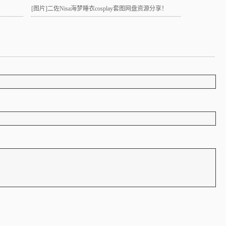
[图片]
二佐Nisa海梦睡衣cosplay套图网盘资源分享！