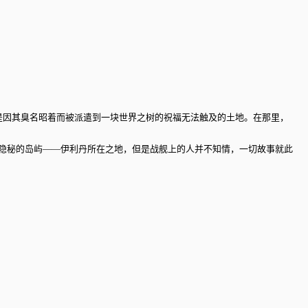
是因其臭名昭着而被派遣到一块世界之树的祝福无法触及的土地。在那里，
隐秘的岛屿——伊利丹所在之地，但是战舰上的人并不知情，一切故事就此