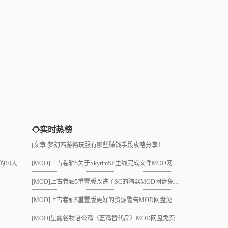
实时热榜
[文章]
梦幻西游畅玩服有哪些赚钱手段攻略分享！
真的吗？
[MOD]
上古卷轴5关于SkyrimSE主线完成文件MOD网盘免费下载
[MOD]
上古卷轴5重置版改进了SC的陶器MOD网盘免费下载
[MOD]
上古卷轴5重置版更好的资源警告MOD网盘免费下载
[MOD]
星露谷物语公鸡（蓝鸡替代品）MOD网盘免费下载