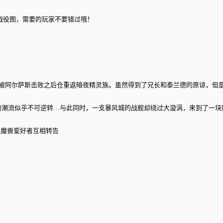
的一张战役图，需要的玩家不要错过哦！
在被阿尔萨斯击败之后仓重返暗夜精灵族。虽然得到了兄长和泰兰德的原谅，但
的潮流似乎不可逆转…与此同时，一支暴风城的战舰却绕过大漩涡，来到了一块
各位魔兽爱好者互相转告