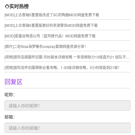
实时热榜
[MOD]
上古卷轴5重置版改进了SC的陶器MOD网盘免费下载
[MOD]
上古卷轴5重置版更好的资源警告MOD网盘免费下载
[MOD]
星露谷物语公鸡（蓝鸡替代品）MOD网盘免费下载
[图片]
二佐Nisa海梦睡衣cosplay套图网盘资源分享！
[视频]
冒险岛国服怀旧服 月妙副本详细攻略 一条视频助力10级直升21 组队不求人
[视频]
冒险岛怀旧服萌新必看攻略，1-30级详细攻略，3小时就能到21级！
回复区
昵称：
邮箱：