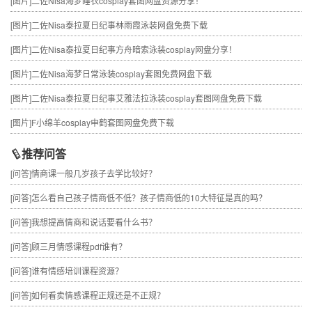
[图片]
二佐Nisa海梦睡衣cosplay套图网盘资源分享！
[图片]
二佐Nisa泰拉夏日纪事林雨霞泳装网盘免费下载
[图片]
二佐Nisa泰拉夏日纪事方舟暗索泳装cosplay网盘分享！
[图片]
二佐Nisa海梦日常泳装cosplay套图免费网盘下载
[图片]
二佐Nisa泰拉夏日纪事艾雅法拉泳装cosplay套图网盘免费下载
[图片]
F小绵羊cosplay申鹤套图网盘免费下载
推荐问答
[问答]
情商课一般几岁孩子去学比较好？
[问答]
怎么看自己孩子情商低不低？孩子情商低的10大特征是真的吗？
[问答]
我想提高情商和说话要看什么书？
[问答]
顾三月情感课程pdf谁有？
[问答]
谁有情感培训课程资源？
[问答]
如何看卖情感课程正规还是不正规？