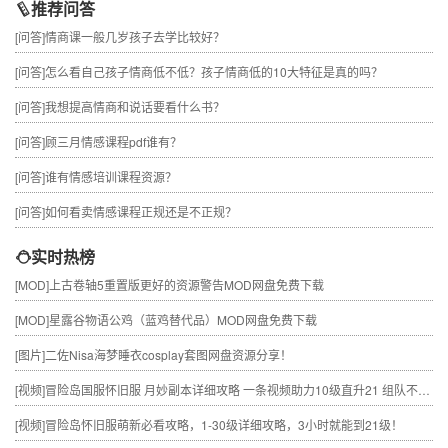
推荐问答
[问答]
情商课一般几岁孩子去学比较好？
[问答]
怎么看自己孩子情商低不低？孩子情商低的10大特征是真的吗？
[问答]
我想提高情商和说话要看什么书？
[问答]
顾三月情感课程pdf谁有？
[问答]
谁有情感培训课程资源？
[问答]
如何看卖情感课程正规还是不正规？
实时热榜
[MOD]
上古卷轴5重置版更好的资源警告MOD网盘免费下载
[MOD]
星露谷物语公鸡（蓝鸡替代品）MOD网盘免费下载
[图片]
二佐Nisa海梦睡衣cosplay套图网盘资源分享！
[视频]
冒险岛国服怀旧服 月妙副本详细攻略 一条视频助力10级直升21 组队不求人
[视频]
冒险岛怀旧服萌新必看攻略，1-30级详细攻略，3小时就能到21级！