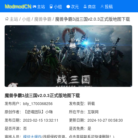
主站
小组
次元
商店
投稿
ModmodCN
主站
/
小组
/
魔兽争霸
/ 魔兽争霸3战三国v2.0.3正式版地图下载
魔兽争霸3战三国v2.0.3正式版地图下载
发布用户：bity_1700368256
发布类型：转载
原创作者：【逆魂团队】小嗨
所在平台：互联网
发布日期：2023-02-15 13:32:11
更新日期：2024-10-27 00:58:30
是否开源：否
是否免费：是
审核人员：
模组大爆炸
(违规侵权资源，点击直接联系可快速删除！)