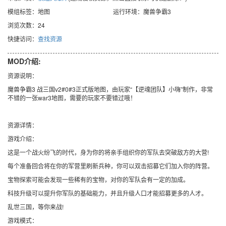
模组标签：地图
运行环境：魔兽争霸3
浏览次数：24
快捷访问：
查找资源
MOD介绍:
资源说明：
魔兽争霸3 战三国v2#0#3正式版地图，由玩家“【逆魂团队】小嗨”制作，非常
不错的一张war3地图，需要的玩家不要错过哦！
资源详情：
游戏介绍：
这是一个战火纷飞的时代，身为你的将亲手组织你的军队去突破敌方的大营!
每个准备回合将在你的军营里刷新兵种，你可以双击招募它们加入你的阵营。
宝物探索可能会发现一些稀有的宝物，对你的军队会有一定的加成。
科技升级可以提升你军队的基础能力，并且升级人口才能招募更多的人才。
乱世三国，等你来战!
游戏模式：