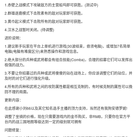
1.赤壁之战模式下攻破敌方的主营船坞即可获胜。(测试中)
2.群雄逐鹿模式下击败素有的敌对玩家即可获胜。
3.黄巾起义模式下击败所有的敌对玩家即可获胜。
4.汉水之战暂时关闭。(待调整)
进阶说明：
1.建议新手玩家在平台上单机进行游戏(30波结束，毋须电脑)，或增加7名简单
电脑(电脑有难度区分)来熟悉操作和游戏信息。
2.绝大部分的兵种或武将都会有组合技能(Comba)，合理的招募它们可以发挥出
极强的战力。
3.不要让你招募过的兵种或武将傻傻的站在战场上，你应该调整它们的站位，并
及时的对它们进行强化升级。
4.所有的兵种和武将之间的攻防属性都是相互克制的，有时候克制的属性可以挽
回不理的局面。
更新内容：
在此感谢小刘66以及其它知名选手主播的顶力支持，当然还有我狗安德罗妮!
调整了坐骑的价格，现在只需要游戏内的金币购买，非RMB，只要你在官方平
台内的战三国地图等级达到一定的级别就可拥有
问题修复：