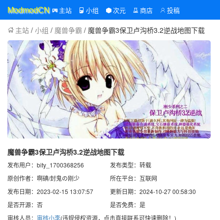
主站
小组
次元
商店
投稿
ModmodCN
主站
/
小组
/
魔兽争霸
/ 魔兽争霸3保卫卢沟桥3.2逆战地图下载
魔兽争霸3保卫卢沟桥3.2逆战地图下载
发布用户：bity_1700368256
发布类型：转载
原创作者：啊碘/封鬼の刚少
所在平台：互联网
发布日期：2023-02-15 13:07:57
更新日期：2024-10-27 00:58:30
是否开源：否
是否免费：是
审核人员：
审核小李
(违规侵权资源，点击直接联系可快速删除！)