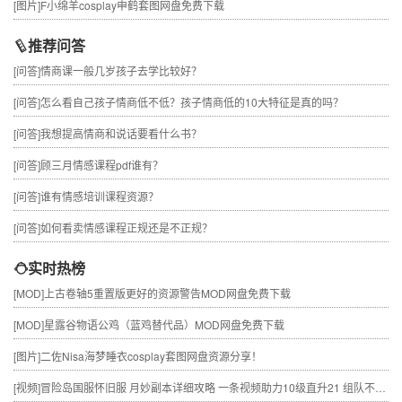
[图片]
F小绵羊cosplay申鹤套图网盘免费下载
推荐问答
[问答]
情商课一般几岁孩子去学比较好？
[问答]
怎么看自己孩子情商低不低？孩子情商低的10大特征是真的吗？
[问答]
我想提高情商和说话要看什么书？
[问答]
顾三月情感课程pdf谁有？
[问答]
谁有情感培训课程资源？
[问答]
如何看卖情感课程正规还是不正规？
实时热榜
[MOD]
上古卷轴5重置版更好的资源警告MOD网盘免费下载
[MOD]
星露谷物语公鸡（蓝鸡替代品）MOD网盘免费下载
[图片]
二佐Nisa海梦睡衣cosplay套图网盘资源分享！
[视频]
冒险岛国服怀旧服 月妙副本详细攻略 一条视频助力10级直升21 组队不求人