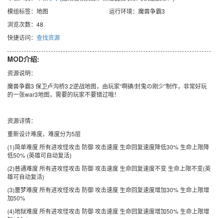
模组标签：地图
运行环境：魔兽争霸3
浏览次数：48
快捷访问：
查找资源
MOD介绍:
资源说明：
魔兽争霸3 保卫卢沟桥3.2逆战地图，由玩家“啊碘/封鬼の刚少”制作，非常好玩
的一张war3地图，需要的玩家不要错过哦！
资源详情：
重新设计难度，难度分为5层
(1)简单难度 所有进攻怪攻击 防御 攻击速度 生命回复速度降低30% 生命上限降
低50% (英雄可自动复活)
(2)普通难度 所有进攻怪攻击 防御 攻击速度 生命回复速度不变 生命上限不变(英
雄可自动复活)
(3)噩梦难度 所有进攻怪攻击 防御 攻击速度 生命回复速度增加30% 生命上限增
加50%
(4)地狱难度 所有进攻怪攻击 防御 攻击速度 生命回复速度增加50% 生命上限增