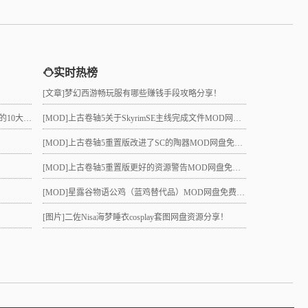
实时热榜
[文章]
梦幻西游畅玩服有哪些赚钱手段攻略分享！
真的吗？
[MOD]
上古卷轴5关于SkyrimSE主线完成文件MOD网盘免费下载
[MOD]
上古卷轴5重置版改进了SC的陶器MOD网盘免费下载
[MOD]
上古卷轴5重置版更好的资源警告MOD网盘免费下载
[MOD]
星露谷物语公鸡（蓝鸡替代品）MOD网盘免费下载
[图片]
二佐Nisa海梦睡衣cosplay套图网盘资源分享！