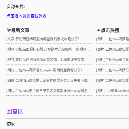
资源查找:
点击进入资源查找列表
最新文章
点击热榜
[文章]
梦幻西游畅玩服有哪些赚钱手段攻略分享！
[图片]
二佐Nisa海梦
[视频]
冒险岛国服怀旧服 月妙副本详细攻略 一条视频助力10级直升21 组队不求人
[图片]
二佐Nisa泰
[视频]
冒险岛怀旧服萌新必看攻略，1-30级详细攻略，3小时就能到21级！
[图片]
二佐Nisa泰拉夏
[图片]
二佐Nisa海梦睡衣cosplay套图网盘资源分享！
[图片]
二佐Nisa海梦
[图片]
二佐Nisa泰拉夏日纪事林雨霞泳装网盘免费下载
[图片]
二佐Nisa泰拉夏日
[图片]
二佐Nisa泰拉夏日纪事方舟暗索泳装cosplay网盘分享！
[图片]
F小绵羊cosp
回复区
昵称：