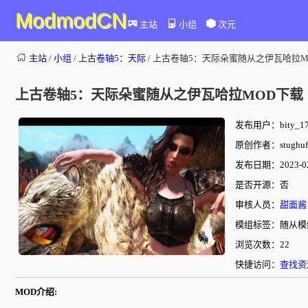
ModmodCN
主站
小组
次元
主站
/
小组
/
上古卷轴5：天际
/ 上古卷轴5：天际朵蜜随从之伊瓦哈拉M
上古卷轴5：天际朵蜜随从之伊瓦哈拉MOD下载
发布用户：bity_17
原创作者：stughuf
发布日期：2023-02-
是否开源：否
审核人员：
甜面酱
模组标签：随从模
浏览次数：22
快捷访问：
查找资
MOD介绍: