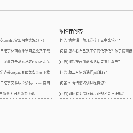
推荐问答
睡衣cosplay套图网盘资源分享！
[问答]
情商课一般几岁孩子去学比较好？
拉夏日纪事林雨霞泳装网盘免费下载
[问答]
怎么看自己孩子情商低不低？孩子情商低的10大特征是
日纪事方舟暗索泳装cosplay网盘分享！
[问答]
我想提高情商和说话要看什么书？
日常泳装cosplay套图免费网盘下载
[问答]
顾三月情感课程pdf谁有？
纪事艾雅法拉泳装cosplay套图网盘免费下载
[问答]
谁有情感培训课程资源？
lay申鹤套图网盘免费下载
[问答]
如何看卖情感课程正规还是不正规？