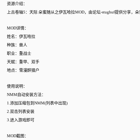
资源介绍：
上古卷轴5：天际 朵蜜随从之伊瓦哈拉MOD，由论坛-stughuf提供
MOD详情：
姓名：伊瓦哈拉
种族：兽人
职业：重战士
天赋：重甲、双手
地点：雪漫醉猎户
使用说明：
NMM自动安装方法：
1.添加压缩包到NMM(列表中出现)
2.双击列表安装
3.进入游戏即可
MOD截图：