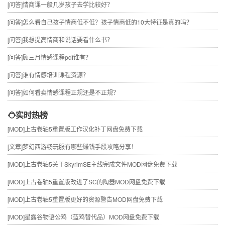
[问答]
情商课一般几岁孩子去学比较好？
[问答]
怎么看自己孩子情商低不低？孩子情商低的10大特征是真的吗？
[问答]
我想提高情商和说话要看什么书？
[问答]
顾三月情感课程pdf谁有？
[问答]
谁有情感培训课程资源？
[问答]
如何看卖情感课程正规还是不正规？
实时热榜
[MOD]
上古卷轴5重置版工作汉化补丁网盘免费下载
[文章]
梦幻西游畅玩服有哪些赚钱手段攻略分享！
[MOD]
上古卷轴5关于SkyrimSE主线完成文件MOD网盘免费下载
[MOD]
上古卷轴5重置版改进了SC的陶器MOD网盘免费下载
[MOD]
上古卷轴5重置版更好的资源警告MOD网盘免费下载
[MOD]
星露谷物语公鸡（蓝鸡替代品）MOD网盘免费下载