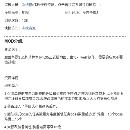
审核人员：
系统怪
(违规侵权资源，点击直接联系可快速删除！)
模组标签：地图
运行环境：魔兽争霸3
浏览次数：128
快捷访问：
查找资源
MOD介绍:
资源说明：
魔兽争霸3 恐怖丛林生存1.35正式版地图，由“dx_well”制作，需要的玩家不要
错过哦!
资源详情：
地图简介:
1.召唤单位的攻击力跟技能等级和英雄属性挂钩,之前为绿色加成,所以不能用其
他光环对其增加攻击力,现在改成白色的攻击力加成.所以大大的提高召唤系.
2.装备加入了等级大小和颜色差异.
3.团队模式boss的任务数量为难度越低任务boss数量越多.即:难度一16个boss.
难度二15个.
4.大修改装备属性,装备最高等级16级.