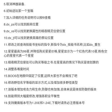
5.取消神器装备.
6.初始送玩家一个宝箱
7.加入详细的任务说明可以按f9查看
8.dx_ps可以找到跑商位置
9.dx_xs可以找到更换属性的暗夜精灵信使位置
10.dx_jt可以找到更换英雄的祭坛位置
11.修改之前查询技能书坐标的指令,新指令为dx_技能书名称,比如dx_重生
12.星星最高为99星.并降低购买星星价格,星星显示为一个红色代表10星,粉色空
心的星星代表一个星星
13.暗夜精灵信使处可以购买等级之书.在星星高的情况下购买是很划算的
14.调整各难度时间
15.BOOS在地图中固定了位置,这样大家也不会难找了吧
16.修改野怪名字等级的显示方式,以及增加很多野怪类型
17.该版本增加攻击力和生命,防御也有加强.总体来说是体现防御的版本
18.技能得到大幅度修改,增强各职业平衡性
19.支持魔兽版本号为1.20E和1.24E,下载时请务必注意版本号