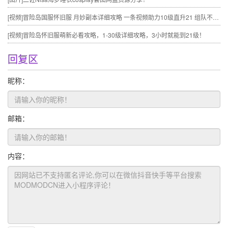
[视频]
冒险岛国服怀旧服 月妙副本详细攻略 一条视频助力10级直升21 组队不求人
[视频]
冒险岛怀旧服萌新必看攻略，1-30级详细攻略，3小时就能到21级！
回复区
昵称：
邮箱：
内容：