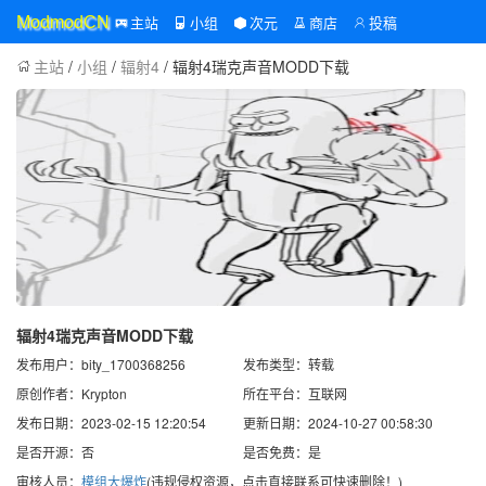
主站
小组
次元
商店
投稿
ModmodCN
主站
/
小组
/
辐射4
/ 辐射4瑞克声音MODD下载
辐射4瑞克声音MODD下载
发布用户：bity_1700368256
发布类型：转载
原创作者：Krypton
所在平台：互联网
发布日期：2023-02-15 12:20:54
更新日期：2024-10-27 00:58:30
是否开源：否
是否免费：是
审核人员：
模组大爆炸
(违规侵权资源，点击直接联系可快速删除！)