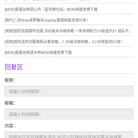
[MOD]
星露谷物语公鸡（蓝鸡替代品）MOD网盘免费下载
[图片]
二佐Nisa海梦睡衣cosplay套图网盘资源分享！
[视频]
冒险岛国服怀旧服 月妙副本详细攻略 一条视频助力10级直升21 组队不求人
[视频]
冒险岛怀旧服萌新必看攻略，1-30级详细攻略，3小时就能到21级！
[MOD]
星露谷物语木桥MOD网盘免费下载
回复区
昵称：
邮箱：
内容：