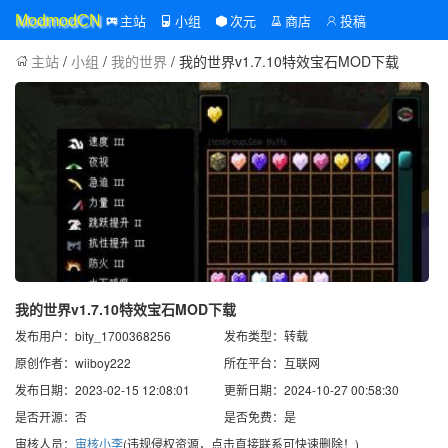
主站
小组
次元
商店
投稿
ModmodCN
主站
/
小组
/
我的世界
/ 我的世界v1.7.10特效宝石MOD下载
我的世界v1.7.10特效宝石MOD下载
发布用户：bity_1700368256
发布类型：转载
原创作者：wiiboy222
所在平台：互联网
发布日期：2023-02-15 12:08:01
更新日期：2024-10-27 00:58:30
是否开源：否
是否免费：是
审核人员：
审核小李
(违规侵权资源，点击直接联系可快速删除！)