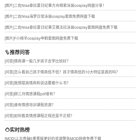
[图片]
二佐Nisa泰拉夏日纪事方舟暗索泳装cosplay网盘分享！
[图片]
二佐Nisa海梦日常泳装cosplay套图免费网盘下载
[图片]
二佐Nisa泰拉夏日纪事艾雅法拉泳装cosplay套图网盘免费下载
[图片]
F小绵羊cosplay申鹤套图网盘免费下载
推荐问答
[问答]
情商课一般几岁孩子去学比较好？
[问答]
怎么看自己孩子情商低不低？孩子情商低的10大特征是真的吗？
[问答]
我想提高情商和说话要看什么书？
[问答]
顾三月情感课程pdf谁有？
[问答]
谁有情感培训课程资源？
[问答]
如何看卖情感课程正规还是不正规？
实时热榜
[MOD]
上古卷轴5重置版更好的资源警告MOD网盘免费下载