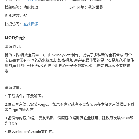
模组标签：功能修改
运行环境：我的世界
浏览次数：62
快捷访问：
查找资源
MOD介绍:
资源说明：
我的世界 特效宝石MOD，由“wiiboy222”制作，提供了多种新的宝石合成,每个
宝石都附带有不同的药水效果,比如夜视,加速等等,最重要的是宝石是永久重复使
用的,而且附带多种药水,再也不用担心格子不够放药水了,需要的玩家不要错过
哦!
资源详情：
1.下载插件，不要解压。
2.确认客户端已安装Forge。(如果不确定或者不会安装请在本站客户端栏目下载
带Forge的懒人包)
3.备份你的客户端。(复制粘贴一份原客户端到其它盘既可，建议每次装MOD都
先备份)
4.拖入minecraft\mods文件夹。