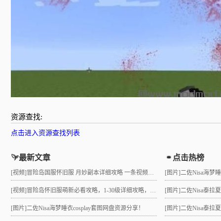
资源查找:
点击进入资源查找列表
最新文章
点击热榜
[视频]
冒险岛国服怀旧服 月妙副本详细攻略 一条视频助力10级直升21 组队不求人
[图片]
二佐Nisa海梦
[视频]
冒险岛怀旧服萌新必看攻略，1-30级详细攻略，3小时就能到21级！
[图片]
二佐Nisa泰
[图片]
二佐Nisa海梦睡衣cosplay套图网盘资源分享！
[图片]
二佐Nisa泰拉夏