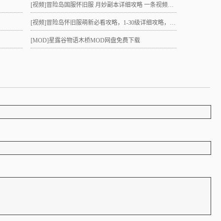
[视频]
冒险岛国服怀旧服 月妙副本详细攻略 一条视频助力10级直升21 组队不求人
[视频]
冒险岛怀旧服萌新必看攻略，1-30级详细攻略，3小时就能到21级！
[MOD]
星露谷物语木桥MOD网盘免费下载