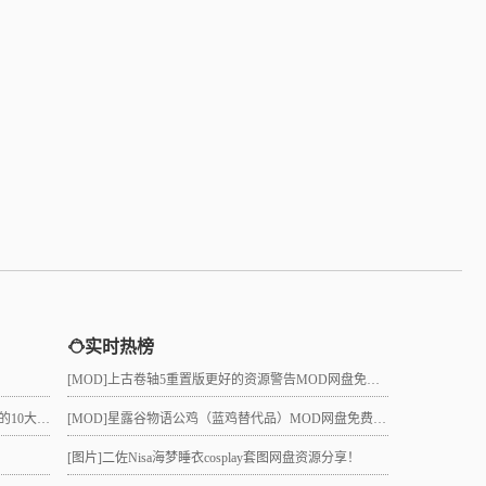
实时热榜
[MOD]
上古卷轴5重置版更好的资源警告MOD网盘免费下载
真的吗？
[MOD]
星露谷物语公鸡（蓝鸡替代品）MOD网盘免费下载
[图片]
二佐Nisa海梦睡衣cosplay套图网盘资源分享！