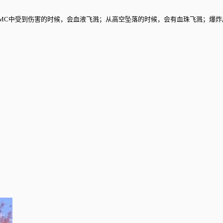
家在MC中受到伤害的时候，会血液飞溅；从高空坠落的时候，会有血珠飞溅；爆