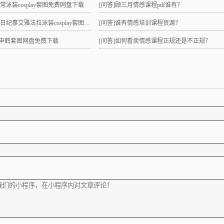
日常泳装cosplay套图免费网盘下载
[问答]
顾三月情感课程pdf谁有？
纪事艾雅法拉泳装cosplay套图网盘免费下载
[问答]
谁有情感培训课程资源？
lay申鹤套图网盘免费下载
[问答]
如何看卖情感课程正规还是不正规？