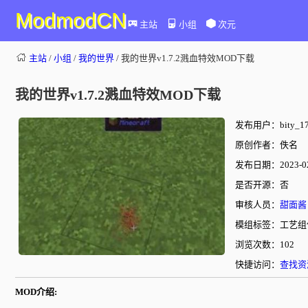
ModmodCN
主站
小组
次元
主站
/
小组
/
我的世界
/ 我的世界v1.7.2溅血特效MOD下载
我的世界v1.7.2溅血特效MOD下载
发布用户：bity_17
原创作者：佚名
发布日期：2023-02-
是否开源：否
审核人员：
甜面酱
模组标签：工艺组
浏览次数：102
快捷访问：
查找资
MOD介绍: