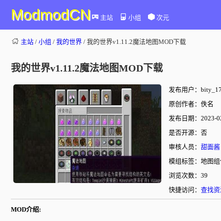
ModmodCN
主站
小组
次元
主站
/
小组
/
我的世界
/ 我的世界v1.11.2魔法地图MOD下载
我的世界v1.11.2魔法地图MOD下载
发布用户：bity_17
原创作者：佚名
发布日期：2023-02-
是否开源：否
审核人员：
甜面酱
模组标签：地图组
浏览次数：39
快捷访问：
查找资
MOD介绍: