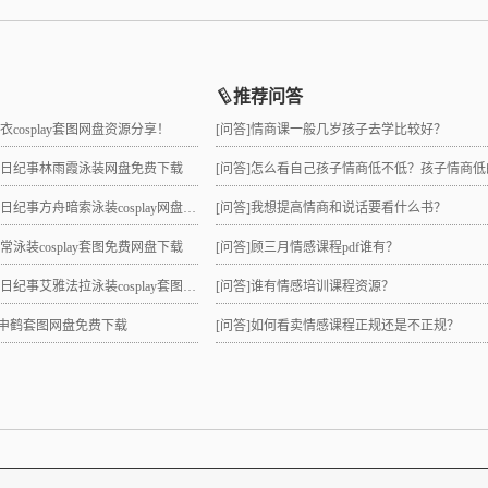
推荐问答
睡衣cosplay套图网盘资源分享！
[问答]
情商课一般几岁孩子去学比较好？
拉夏日纪事林雨霞泳装网盘免费下载
[问答]
怎么看自己孩子情商低不低？孩子情商低的10大特征是
日纪事方舟暗索泳装cosplay网盘分享！
[问答]
我想提高情商和说话要看什么书？
日常泳装cosplay套图免费网盘下载
[问答]
顾三月情感课程pdf谁有？
纪事艾雅法拉泳装cosplay套图网盘免费下载
[问答]
谁有情感培训课程资源？
lay申鹤套图网盘免费下载
[问答]
如何看卖情感课程正规还是不正规？