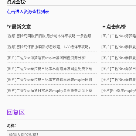
资源查找:
点击进入资源查找列表
最新文章
点击热榜
[视频]
冒险岛国服怀旧服 月妙副本详细攻略 一条视频助力10级直升21 组队不求人
[图片]
二佐Nisa海梦
[视频]
冒险岛怀旧服萌新必看攻略，1-30级详细攻略，3小时就能到21级！
[图片]
二佐Nisa泰
[图片]
二佐Nisa海梦睡衣cosplay套图网盘资源分享！
[图片]
二佐Nisa泰拉夏
[图片]
二佐Nisa泰拉夏日纪事林雨霞泳装网盘免费下载
[图片]
二佐Nisa海梦
[图片]
二佐Nisa泰拉夏日纪事方舟暗索泳装cosplay网盘分享！
[图片]
二佐Nisa泰拉夏日
[图片]
二佐Nisa海梦日常泳装cosplay套图免费网盘下载
[图片]
F小绵羊cosp
回复区
昵称：