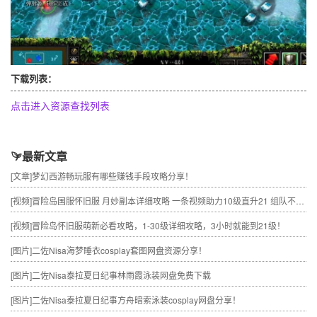
下载列表：
点击进入资源查找列表
最新文章
[文章]
梦幻西游畅玩服有哪些赚钱手段攻略分享！
[视频]
冒险岛国服怀旧服 月妙副本详细攻略 一条视频助力10级直升21 组队不求人
[视频]
冒险岛怀旧服萌新必看攻略，1-30级详细攻略，3小时就能到21级！
[图片]
二佐Nisa海梦睡衣cosplay套图网盘资源分享！
[图片]
二佐Nisa泰拉夏日纪事林雨霞泳装网盘免费下载
[图片]
二佐Nisa泰拉夏日纪事方舟暗索泳装cosplay网盘分享！