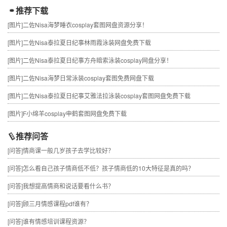
推荐下载
[图片]
二佐Nisa海梦睡衣cosplay套图网盘资源分享！
[图片]
二佐Nisa泰拉夏日纪事林雨霞泳装网盘免费下载
[图片]
二佐Nisa泰拉夏日纪事方舟暗索泳装cosplay网盘分享！
[图片]
二佐Nisa海梦日常泳装cosplay套图免费网盘下载
[图片]
二佐Nisa泰拉夏日纪事艾雅法拉泳装cosplay套图网盘免费下载
[图片]
F小绵羊cosplay申鹤套图网盘免费下载
推荐问答
[问答]
情商课一般几岁孩子去学比较好？
[问答]
怎么看自己孩子情商低不低？孩子情商低的10大特征是真的吗？
[问答]
我想提高情商和说话要看什么书？
[问答]
顾三月情感课程pdf谁有？
[问答]
谁有情感培训课程资源？