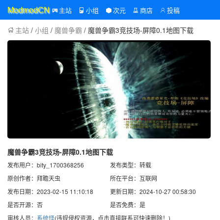
主站
小组
次元
商店
投稿
ModmodCN
主站
/
小组
/
魔兽争霸
/ 魔兽争霸3竞技场-屏障0.1地图下载
魔兽争霸3竞技场-屏障0.1地图下载
发布用户：bity_1700368256
发布类型：转载
原创作者：拜瞻天虫
所在平台：互联网
发布日期：2023-02-15 11:10:18
更新日期：2024-10-27 00:58:30
是否开源：否
是否免费：是
审核人员：
系统怪
(违规侵权资源，点击直接联系可快速删除！)