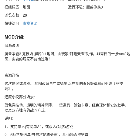
模组标签：地图
运行环境：魔兽争霸3
浏览次数：20
快捷访问：
查找资源
MOD介绍:
资源说明：
魔兽争霸3 竞技场-屏障0.1地图，由玩家“拜瞻天虫”制作，非常棒的一张war3地
图，需要的玩家不要错过哦！
资源详情：
这次是迷你游戏。 地图改编自弗雷德里克·布朗的着名短篇科幻小说《竞技
场》。
还原小说部分场景：
蓝色竞技场、透明的精神屏障、一些道具、鲍勃卡森、红色球体和它的触手，
以及双方独有的战斗方式...
说明：
1、支持单人(有简单AI)，或双人(对抗)游戏
2、5种基础道具(开局将随机分布)，共13种合成道具