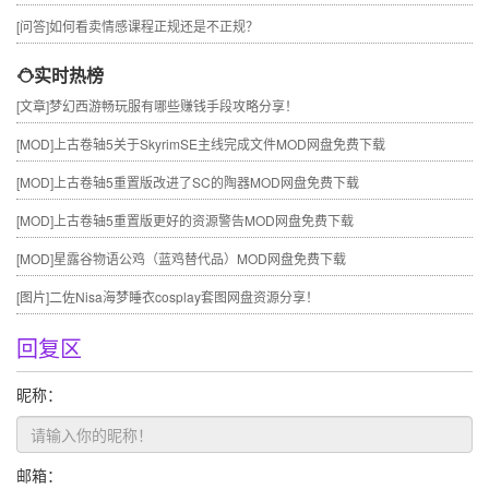
[问答]
如何看卖情感课程正规还是不正规？
实时热榜
[文章]
梦幻西游畅玩服有哪些赚钱手段攻略分享！
[MOD]
上古卷轴5关于SkyrimSE主线完成文件MOD网盘免费下载
[MOD]
上古卷轴5重置版改进了SC的陶器MOD网盘免费下载
[MOD]
上古卷轴5重置版更好的资源警告MOD网盘免费下载
[MOD]
星露谷物语公鸡（蓝鸡替代品）MOD网盘免费下载
[图片]
二佐Nisa海梦睡衣cosplay套图网盘资源分享！
回复区
昵称：
邮箱：