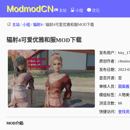
ModmodCN
主站
小组
次元
主站
/
小组
/
辐射4
/ 辐射4可爱优雅和服MOD下载
辐射4可爱优雅和服MOD下载
发布用户：bity_17
原创作者：cfrrulez K
发布日期：2023-02-
是否开源：否
审核人员：
甜面酱
模组标签：人物美
浏览次数：66
快捷访问：
查找资
MOD介绍: