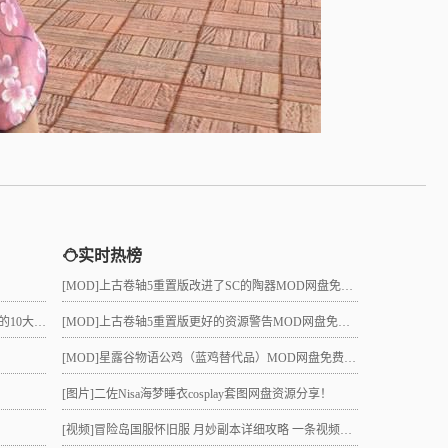
实时热榜
[MOD]
上古卷轴5重置版改进了SC的陶器MOD网盘免费下载
真的吗？
[MOD]
上古卷轴5重置版更好的资源警告MOD网盘免费下载
[MOD]
星露谷物语公鸡（蓝鸡替代品）MOD网盘免费下载
[图片]
二佐Nisa海梦睡衣cosplay套图网盘资源分享！
[视频]
冒险岛国服怀旧服 月妙副本详细攻略 一条视频助力10级直升21 组队不求人