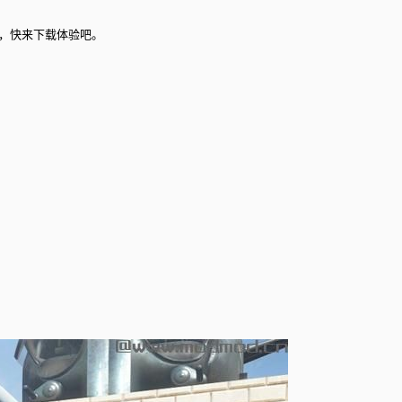
过，快来下载体验吧。