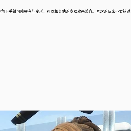
称视角下手臂可能会有些变形，可以和其他的皮肤效果兼容。喜欢的玩家不要错