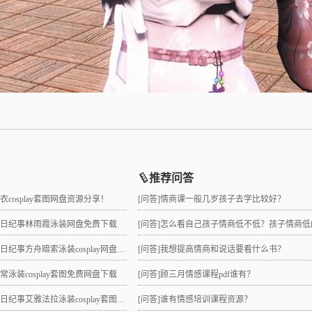
推荐问答
睡衣cosplay套图网盘资源分享！
[问答]
情商课一般几岁孩子去学比较好？
拉夏日纪事林雨霞泳装网盘免费下载
[问答]
怎么看自己孩子情商低不低？孩子情商低的10大特征是
日纪事方舟暗索泳装cosplay网盘分享！
[问答]
我想提高情商和说话要看什么书？
日常泳装cosplay套图免费网盘下载
[问答]
顾三月情感课程pdf谁有？
纪事艾雅法拉泳装cosplay套图网盘免费下载
[问答]
谁有情感培训课程资源？