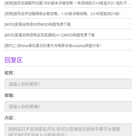
[视频]
冒险岛国服怀旧服 月妙副本详细攻略 一条视频助力10级直升21 组队不求人
[视频]
冒险岛怀旧服萌新必看攻略，1-30级详细攻略，3小时就能到21级！
[MOD]
星露谷物语木桥MOD网盘免费下载
[MOD]
星露谷物语物品完成通知(v1.2)MOD网盘免费下载
[图片]
二佐Nisa泰拉夏日纪事方舟暗索泳装cosplay网盘分享！
回复区
昵称：
邮箱：
内容：