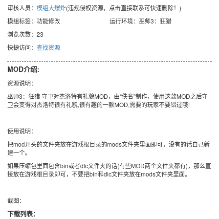
审核人员：
模组大爆炸
(违规侵权资源，点击直接联系可快速删除！)
模组标签：功能修改
运行环境：巫师3：狂猎
浏览次数：23
快捷访问：
查找资源
MOD介绍:
资源说明：
巫师3：狂猎 守卫对杰洛特有礼貌MOD，由“佚名”制作，使用这款MOD之后守
卫会变得对杰洛特很有礼貌,很有趣的一款MOD,需要的玩家不要错过哦!
使用说明：
把mod开头的文件夹放在游戏根目录的mods文件夹里面即可，没有的话自己新
建一个。
如果压缩包里面包含bin或者dlc文件夹的话(有些MOD两个文件夹都有)，那么直
接放在游戏根目录即可，不要把bin和dlc文件夹放在mods文件夹里面。
截图：
下载列表：