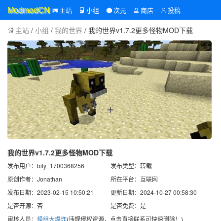
主站
小组
次元
商店
投稿
ModmodCN
主站
/
小组
/
我的世界
/ 我的世界v1.7.2更多怪物MOD下载
我的世界v1.7.2更多怪物MOD下载
发布用户：bity_1700368256
发布类型：转载
原创作者：Jonathan
所在平台：互联网
发布日期：2023-02-15 10:50:21
更新日期：2024-10-27 00:58:30
是否开源：否
是否免费：是
审核人员：
模组大爆炸
(违规侵权资源，点击直接联系可快速删除！)