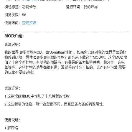
模组标签：功能修改
运行环境：我的世界
浏览次数：56
快捷访问：
查找资源
MOD介绍:
资源说明：
我的世界 更多怪物MOD，由“Jonathan”制作，如果你已经对我的世界里面的怪
物感到厌烦，想体验更多更刺激的怪物？那么来下载这个MOD吧，这个MOD增
加了十余个新怪物，有萌萌的烦躁鸟，有暴躁的苦力怕特种兵，龅牙怪，充电
鱼等等，这些怪物的造型都很有趣，没觉得有什么可怕的，反而有些可爱,需要
的玩家不要错过哦!
资源详情：
1.这款模组给MC中增加了十几种新的怪物.
2.这些新增的怪物，每个造型都不同，而且还各有各的特殊属性.
使用说明：
1.解压缩