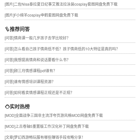
[图片]
二佐Nisa泰拉夏日纪事艾雅法拉泳装cosplay套图网盘免费下载
[图片]
F小绵羊cosplay申鹤套图网盘免费下载
推荐问答
[问答]
情商课一般几岁孩子去学比较好？
[问答]
怎么看自己孩子情商低不低？孩子情商低的10大特征是真的吗？
[问答]
我想提高情商和说话要看什么书？
[问答]
顾三月情感课程pdf谁有？
[问答]
谁有情感培训课程资源？
[问答]
如何看卖情感课程正规还是不正规？
实时热榜
[MOD]
全面战争三国非主流浮夸页游风格MOD网盘免费下载
[MOD]
上古卷轴5重置版工作汉化补丁网盘免费下载
[文章]
梦幻西游畅玩服有哪些赚钱手段攻略分享！