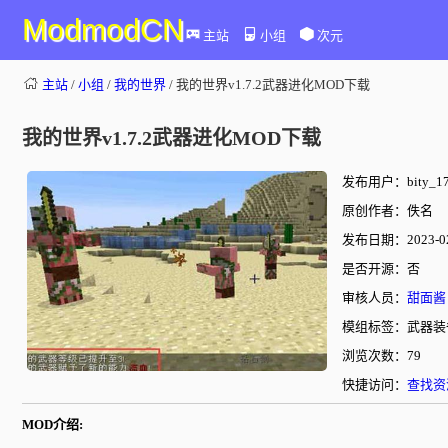
ModmodCN
主站
小组
次元
主站
/
小组
/
我的世界
/ 我的世界v1.7.2武器进化MOD下载
我的世界v1.7.2武器进化MOD下载
发布用户：bity_17
原创作者：佚名
发布日期：2023-02-
是否开源：否
审核人员：
甜面酱
模组标签：武器装
浏览次数：79
快捷访问：
查找资
MOD介绍: