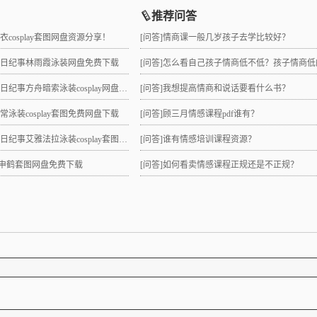
推荐问答
睡衣cosplay套图网盘资源分享！
[问答]
情商课一般几岁孩子去学比较好？
拉夏日纪事林雨霞泳装网盘免费下载
[问答]
怎么看自己孩子情商低不低？孩子情商低的10大特征是
日纪事方舟暗索泳装cosplay网盘分享！
[问答]
我想提高情商和说话要看什么书？
日常泳装cosplay套图免费网盘下载
[问答]
顾三月情感课程pdf谁有？
纪事艾雅法拉泳装cosplay套图网盘免费下载
[问答]
谁有情感培训课程资源？
lay申鹤套图网盘免费下载
[问答]
如何看卖情感课程正规还是不正规？