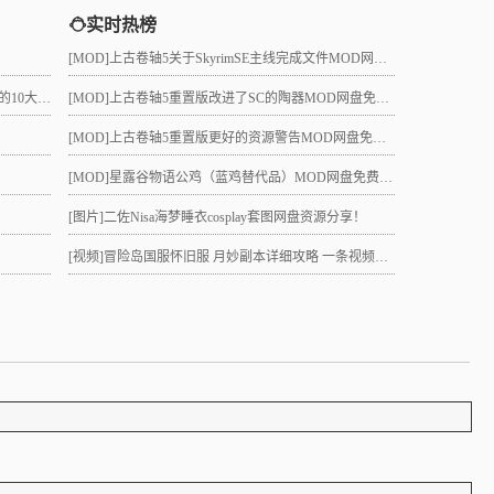
实时热榜
[MOD]
上古卷轴5关于SkyrimSE主线完成文件MOD网盘免费下载
真的吗？
[MOD]
上古卷轴5重置版改进了SC的陶器MOD网盘免费下载
[MOD]
上古卷轴5重置版更好的资源警告MOD网盘免费下载
[MOD]
星露谷物语公鸡（蓝鸡替代品）MOD网盘免费下载
[图片]
二佐Nisa海梦睡衣cosplay套图网盘资源分享！
[视频]
冒险岛国服怀旧服 月妙副本详细攻略 一条视频助力10级直升21 组队不求人