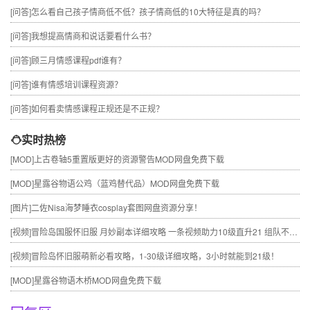
[问答]
怎么看自己孩子情商低不低？孩子情商低的10大特征是真的吗？
[问答]
我想提高情商和说话要看什么书？
[问答]
顾三月情感课程pdf谁有？
[问答]
谁有情感培训课程资源？
[问答]
如何看卖情感课程正规还是不正规？
实时热榜
[MOD]
上古卷轴5重置版更好的资源警告MOD网盘免费下载
[MOD]
星露谷物语公鸡（蓝鸡替代品）MOD网盘免费下载
[图片]
二佐Nisa海梦睡衣cosplay套图网盘资源分享！
[视频]
冒险岛国服怀旧服 月妙副本详细攻略 一条视频助力10级直升21 组队不求人
[视频]
冒险岛怀旧服萌新必看攻略，1-30级详细攻略，3小时就能到21级！
[MOD]
星露谷物语木桥MOD网盘免费下载