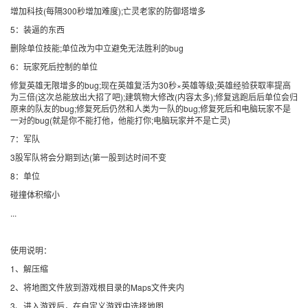
增加科技(每隔300秒增加难度);亡灵老家的防御塔增多
5：装逼的东西
删除单位技能;单位改为中立避免无法胜利的bug
6：玩家死后控制的单位
修复英雄无限增多的bug;现在英雄复活为30秒×英雄等级;英雄经验获取率提高
为三倍(这次总能放出大招了吧);建筑物大修改(内容太多);修复逃跑后后单位会归
原来的队友的bug;修复死后仍然和人类为一队的bug;修复死后和电脑玩家不是
一对的bug(就是你不能打他，他能打你;电脑玩家并不是亡灵)
7：军队
3股军队将会分期到达(第一股到达时间不变
8：单位
碰撞体积缩小
...
使用说明：
1、解压缩
2、将地图文件放到游戏根目录的Maps文件夹内
3、进入游戏后，在自定义游戏中选择地图