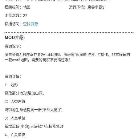
模组标签：地图
运行环境：魔兽争霸3
浏览次数：27
快捷访问：
查找资源
MOD介绍:
资源说明：
魔兽争霸3 村庄幸存者2v1.44地图，由玩家“邪魔殿-白小飞”制作，非常好玩的
一款war3地图，需要的玩家不要错过哦！
资源详情：
1：地形
修改部分地形;增加山洞。
2：人类建筑
防御塔生命值提高一倍(不然太脆了)
3：人类单位
新增单位(小炮);大决战坦克技能修改
4：亡灵单位