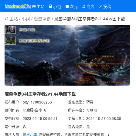
主站
小组
次元
商店
投稿
ModmodCN
主站
/
小组
/
魔兽争霸
/ 魔兽争霸3村庄幸存者2v1.44地图下载
魔兽争霸3村庄幸存者2v1.44地图下载
发布用户：bity_1700368256
发布类型：转载
原创作者：邪魔殿-白小飞
所在平台：互联网
发布日期：2023-02-15 09:55:21
更新日期：2024-10-27 00:58:30
是否开源：否
是否免费：是
审核人员：
审核小李
(违规侵权资源，点击直接联系可快速删除！)