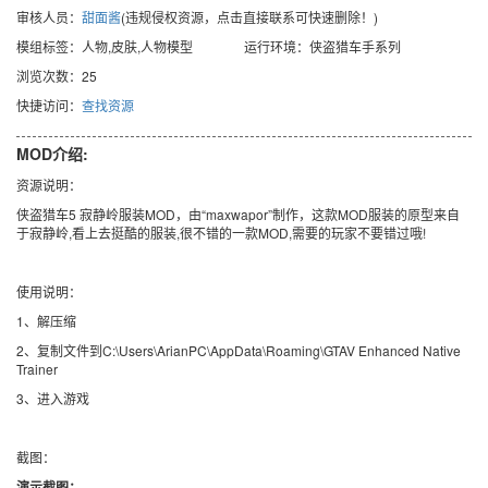
审核人员：
甜面酱
(违规侵权资源，点击直接联系可快速删除！)
模组标签：人物,皮肤,人物模型
运行环境：侠盗猎车手系列
浏览次数：25
快捷访问：
查找资源
MOD介绍:
资源说明：
侠盗猎车5 寂静岭服装MOD，由“maxwapor”制作，这款MOD服装的原型来自
于寂静岭,看上去挺酷的服装,很不错的一款MOD,需要的玩家不要错过哦!
使用说明：
1、解压缩
2、复制文件到C:\Users\ArianPC\AppData\Roaming\GTAV Enhanced Native
Trainer
3、进入游戏
截图：
演示截图：