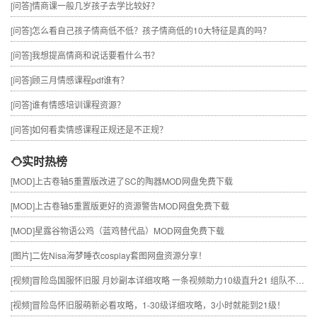
[问答]
情商课一般几岁孩子去学比较好？
[问答]
怎么看自己孩子情商低不低？孩子情商低的10大特征是真的吗？
[问答]
我想提高情商和说话要看什么书？
[问答]
顾三月情感课程pdf谁有？
[问答]
谁有情感培训课程资源？
[问答]
如何看卖情感课程正规还是不正规？
实时热榜
[MOD]
上古卷轴5重置版改进了SC的陶器MOD网盘免费下载
[MOD]
上古卷轴5重置版更好的资源警告MOD网盘免费下载
[MOD]
星露谷物语公鸡（蓝鸡替代品）MOD网盘免费下载
[图片]
二佐Nisa海梦睡衣cosplay套图网盘资源分享！
[视频]
冒险岛国服怀旧服 月妙副本详细攻略 一条视频助力10级直升21 组队不求人
[视频]
冒险岛怀旧服萌新必看攻略，1-30级详细攻略，3小时就能到21级！