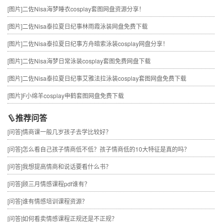
[图片]
二佐Nisa海梦睡衣cosplay套图网盘资源分享！
[图片]
二佐Nisa泰拉夏日纪事林雨霞泳装网盘免费下载
[图片]
二佐Nisa泰拉夏日纪事方舟暗索泳装cosplay网盘分享！
[图片]
二佐Nisa海梦日常泳装cosplay套图免费网盘下载
[图片]
二佐Nisa泰拉夏日纪事艾雅法拉泳装cosplay套图网盘免费下载
[图片]
F小绵羊cosplay申鹤套图网盘免费下载
推荐问答
[问答]
情商课一般几岁孩子去学比较好？
[问答]
怎么看自己孩子情商低不低？孩子情商低的10大特征是真的吗？
[问答]
我想提高情商和说话要看什么书？
[问答]
顾三月情感课程pdf谁有？
[问答]
谁有情感培训课程资源？
[问答]
如何看卖情感课程正规还是不正规？