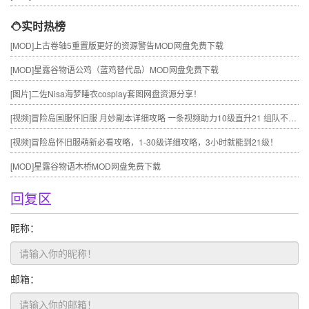
实时热榜
[MOD]
上古卷轴5重置版更好的资源警告MOD网盘免费下载
[MOD]
星露谷物语公鸡（蓝鸡替代品）MOD网盘免费下载
[图片]
二佐Nisa海梦睡衣cosplay套图网盘资源分享！
[视频]
冒险岛国服怀旧服 月妙副本详细攻略 一条视频助力10级直升21 组队不求人
[视频]
冒险岛怀旧服萌新必看攻略，1-30级详细攻略，3小时就能到21级！
[MOD]
星露谷物语木桥MOD网盘免费下载
回复区
昵称：
邮箱：