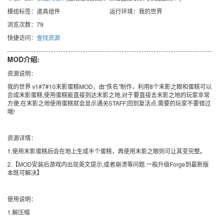
模组标签：道具组件
运行环境：我的世界
浏览次数：79
快捷访问：
查找资源
MOD介绍:
资源说明：
我的世界 v1#7#10末影蛋糕MOD，由“佚名”制作，利用8个末影之眼和蛋糕可以
合成末影蛋糕,使用蛋糕能直接到达末影之地,对于要直接去末影之地的玩家非常
方便,在末影之地使用蛋糕就会显示通关STAFF,回到复活点,需要的玩家不要错过
哦!
资源详情：
1.使用末影蛋糕后会在地上生成半个蛋糕，再使用末影之眼则可让其变完整。
2.【MOD安装后游戏内出现英文提示,或者崩溃等问题.一般升级Forge到最新版
本既可解决】
使用说明：
1.解压缩