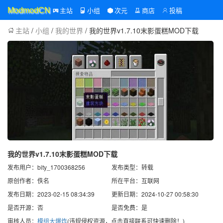
主站
小组
次元
商店
投稿
ModmodCN
主站
/
小组
/
我的世界
/ 我的世界v1.7.10末影蛋糕MOD下载
我的世界v1.7.10末影蛋糕MOD下载
发布用户：bity_1700368256
发布类型：转载
原创作者：佚名
所在平台：互联网
发布日期：2023-02-15 08:34:39
更新日期：2024-10-27 00:58:30
是否开源：否
是否免费：是
审核人员：
模组大爆炸
(违规侵权资源，点击直接联系可快速删除！)