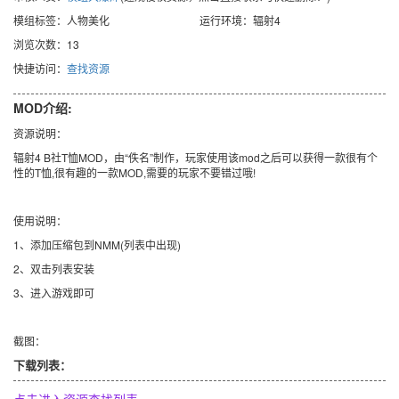
模组标签：人物美化
运行环境：辐射4
浏览次数：13
快捷访问：
查找资源
MOD介绍:
资源说明：
辐射4 B社T恤MOD，由“佚名”制作，玩家使用该mod之后可以获得一款很有个
性的T恤,很有趣的一款MOD,需要的玩家不要错过哦!
使用说明：
1、添加压缩包到NMM(列表中出现)
2、双击列表安装
3、进入游戏即可
截图：
下载列表：