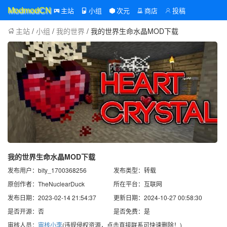
主站
小组
次元
商店
投稿
ModmodCN
主站
/
小组
/
我的世界
/ 我的世界生命水晶MOD下载
我的世界生命水晶MOD下载
发布用户：bity_1700368256
发布类型：转载
原创作者：TheNuclearDuck
所在平台：互联网
发布日期：2023-02-14 21:54:37
更新日期：2024-10-27 00:58:30
是否开源：否
是否免费：是
审核人员：
审核小李
(违规侵权资源，点击直接联系可快速删除！)