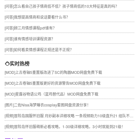
[问答]
怎么看自己孩子情商低不低？孩子情商低的10大特征是真的吗？
[问答]
我想提高情商和说话要看什么书？
[问答]
顾三月情感课程pdf谁有？
[问答]
谁有情感培训课程资源？
[问答]
如何看卖情感课程正规还是不正规？
实时热榜
[MOD]
上古卷轴5重置版改进了SC的陶器MOD网盘免费下载
[MOD]
上古卷轴5重置版更好的资源警告MOD网盘免费下载
[MOD]
星露谷物语公鸡（蓝鸡替代品）MOD网盘免费下载
[图片]
二佐Nisa海梦睡衣cosplay套图网盘资源分享！
[视频]
冒险岛国服怀旧服 月妙副本详细攻略 一条视频助力10级直升21 组队不求人
[视频]
冒险岛怀旧服萌新必看攻略，1-30级详细攻略，3小时就能到21级！