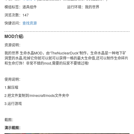
模组标签：道具组件
运行环境：我的世界
浏览次数：147
快捷访问：
查找资源
MOD介绍:
资源说明：
我的世界 生命水晶MOD，由“TheNuclearDuck”制作，生命水晶是一种地下矿
洞里的水晶,吃掉它你就可以就可以获得一格的最大生命值,还可以制作生命碎片
和生命灯饰！非常不错的mod,需要的玩家不要错过哦!
使用说明：
1.解压缩
2.把文件复制到/minecraft/mods文件夹中
3.运行游戏
截图：
演示截图：