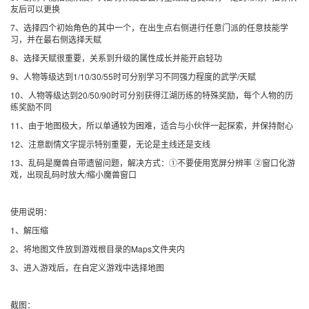
友后可以更换
7、选择四个初始角色的其中一个，在出生点右侧进行任意门派的任意技能学
习，并在最右侧选择天赋
8、选择天赋很重要，关系到升级的属性成长并能开启轻功
9、人物等级达到1/10/30/55时可分别学习不同强力程度的武学/天赋
10、人物等级达到20/50/90时可分别获得江湖历练的特殊奖励，每个人物的历
练奖励不同
11、由于地图极大，所以单通较为困难，适合与小伙伴一起探索，并保持耐心
12、注意剧情文字提示特别重要，无论是主线还是支线
13、乱码是魔兽自带遗留问题，解决方式：①不要使用宽屏分辨率 ②窗口化游
戏，出现乱码时放大/缩小魔兽窗口
使用说明：
1、解压缩
2、将地图文件放到游戏根目录的Maps文件夹内
3、进入游戏后，在自定义游戏中选择地图
截图：