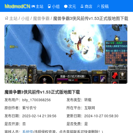
主站
小组
次元
商店
投稿
ModmodCN
主站
/
小组
/
魔兽争霸
/ 魔兽争霸3侠风前传v1.53正式版地图下载
魔兽争霸3侠风前传v1.53正式版地图下载
发布用户：bity_1700368256
发布类型：转载
原创作者：紫兮衣兮
所在平台：互联网
发布日期：2023-02-14 21:39:56
更新日期：2024-10-27 00:58:30
是否开源：否
是否免费：是
审核人员：
系统怪
(违规侵权资源，点击直接联系可快速删除！)