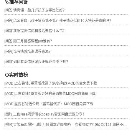
推荐问答
[问答]
情商课一般几岁孩子去学比较好？
[问答]
怎么看自己孩子情商低不低？孩子情商低的10大特征是真的吗？
[问答]
我想提高情商和说话要看什么书？
[问答]
顾三月情感课程pdf谁有？
[问答]
谁有情感培训课程资源？
[问答]
如何看卖情感课程正规还是不正规？
实时热榜
[MOD]
上古卷轴5重置版改进了SC的陶器MOD网盘免费下载
[MOD]
上古卷轴5重置版更好的资源警告MOD网盘免费下载
[MOD]
星露谷物语公鸡（蓝鸡替代品）MOD网盘免费下载
[图片]
二佐Nisa海梦睡衣cosplay套图网盘资源分享！
[视频]
冒险岛国服怀旧服 月妙副本详细攻略 一条视频助力10级直升21 组队不求人