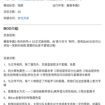
模组标签：地图
运行环境：魔兽争霸3
浏览次数：25
快捷访问：
查找资源
MOD介绍:
资源说明：
魔兽争霸3 侠风前传v1.53正式版地图，由“紫兮衣兮 ”制作，使用此MOD后可以
添加一张新的地图,需要的玩家不要错过哦!
资源详情：
1、与正传相同，除了属性外，伤害直接取决于套路、系数
2、四大稀有属性——①暴击影响暴击率 ②卸劲提供百分比减伤 ③吸血提供伤
害(包括物理与技能)转化生命 ④悟性影响特定内功获取与套路增长概率
3、与正传不同，每个人物限定了所能学习的套路，而他们在这些套路上更为专
精
4、套路增长方式——①放技能概率增长(概率值与悟性相关) ②购买套路书
5、按Esc查看你的特殊属性值
6、剧情中能招揽队友，大部分队友都会对主线或者支线有一定的帮助，招募队