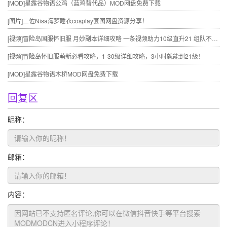
[MOD]
星露谷物语公鸡（蓝鸡替代品）MOD网盘免费下载
[图片]
二佐Nisa海梦睡衣cosplay套图网盘资源分享！
[视频]
冒险岛国服怀旧服 月妙副本详细攻略 一条视频助力10级直升21 组队不求人
[视频]
冒险岛怀旧服萌新必看攻略，1-30级详细攻略，3小时就能到21级！
[MOD]
星露谷物语木桥MOD网盘免费下载
回复区
昵称：
邮箱：
内容：