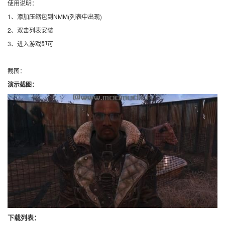
使用说明：
1、添加压缩包到NMM(列表中出现)
2、双击列表安装
3、进入游戏即可
截图：
演示截图：
下载列表：