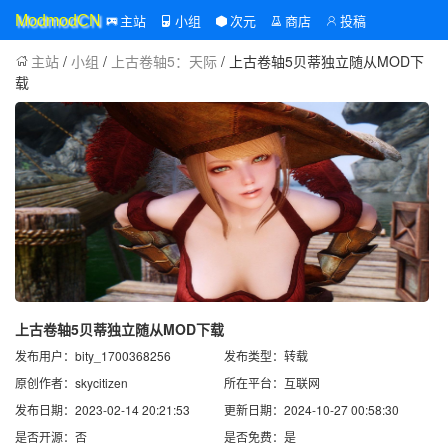
主站
小组
次元
商店
投稿
ModmodCN
主站
/
小组
/
上古卷轴5：天际
/ 上古卷轴5贝蒂独立随从MOD下
载
上古卷轴5贝蒂独立随从MOD下载
发布用户：bity_1700368256
发布类型：转载
原创作者：skycitizen
所在平台：互联网
发布日期：2023-02-14 20:21:53
更新日期：2024-10-27 00:58:30
是否开源：否
是否免费：是