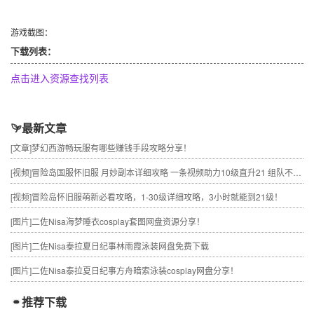
游戏截图：
下载列表：
点击进入资源查找列表
最新文章
[文章]
梦幻西游畅玩服有哪些赚钱手段攻略分享！
[视频]
冒险岛国服怀旧服 月妙副本详细攻略 一条视频助力10级直升21 组队不求人
[视频]
冒险岛怀旧服萌新必看攻略，1-30级详细攻略，3小时就能到21级！
[图片]
二佐Nisa海梦睡衣cosplay套图网盘资源分享！
[图片]
二佐Nisa泰拉夏日纪事林雨霞泳装网盘免费下载
[图片]
二佐Nisa泰拉夏日纪事方舟暗索泳装cosplay网盘分享！
推荐下载