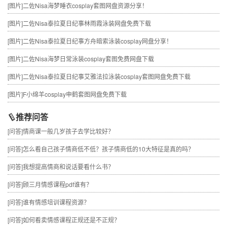
[图片]
二佐Nisa海梦睡衣cosplay套图网盘资源分享！
[图片]
二佐Nisa泰拉夏日纪事林雨霞泳装网盘免费下载
[图片]
二佐Nisa泰拉夏日纪事方舟暗索泳装cosplay网盘分享！
[图片]
二佐Nisa海梦日常泳装cosplay套图免费网盘下载
[图片]
二佐Nisa泰拉夏日纪事艾雅法拉泳装cosplay套图网盘免费下载
[图片]
F小绵羊cosplay申鹤套图网盘免费下载
推荐问答
[问答]
情商课一般几岁孩子去学比较好？
[问答]
怎么看自己孩子情商低不低？孩子情商低的10大特征是真的吗？
[问答]
我想提高情商和说话要看什么书？
[问答]
顾三月情感课程pdf谁有？
[问答]
谁有情感培训课程资源？
[问答]
如何看卖情感课程正规还是不正规？