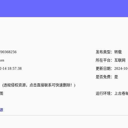
00368256
发布类型：转载
en
所在平台：互联网
14 18:57:38
更新日期：2024-10-2
是否免费：是
(违规侵权资源，点击直接联系可快速删除！)
图
运行环境：上古卷轴
源