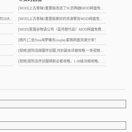
[MOD]
上古卷轴5重置版改进了SC的陶器MOD网盘免费下载
真的吗？
[MOD]
上古卷轴5重置版更好的资源警告MOD网盘免费下载
[MOD]
星露谷物语公鸡（蓝鸡替代品）MOD网盘免费下载
[图片]
二佐Nisa海梦睡衣cosplay套图网盘资源分享！
[视频]
冒险岛国服怀旧服 月妙副本详细攻略 一条视频助力10级直升21 组队不求人
[视频]
冒险岛怀旧服萌新必看攻略，1-30级详细攻略，3小时就能到21级！