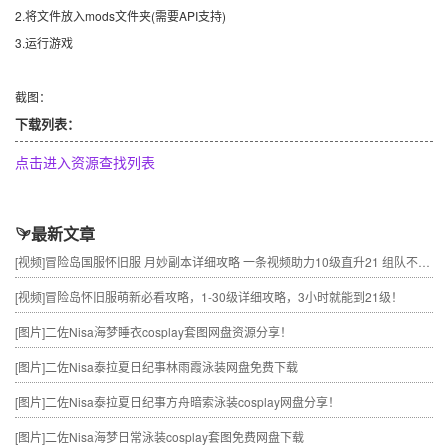
2.将文件放入mods文件夹(需要API支持)
3.运行游戏
截图：
下载列表：
点击进入资源查找列表
最新文章
[视频]
冒险岛国服怀旧服 月妙副本详细攻略 一条视频助力10级直升21 组队不求人
[视频]
冒险岛怀旧服萌新必看攻略，1-30级详细攻略，3小时就能到21级！
[图片]
二佐Nisa海梦睡衣cosplay套图网盘资源分享！
[图片]
二佐Nisa泰拉夏日纪事林雨霞泳装网盘免费下载
[图片]
二佐Nisa泰拉夏日纪事方舟暗索泳装cosplay网盘分享！
[图片]
二佐Nisa海梦日常泳装cosplay套图免费网盘下载