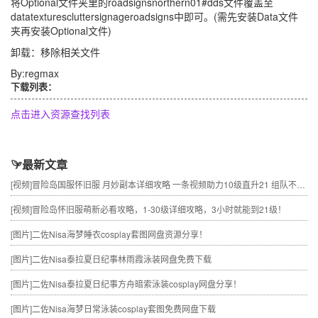
将Optional文件夹里的roadsignsnorthern01#dds文件覆盖至
datatexturescluttersignageroadsigns中即可。(需先安装Data文件
夹再安装Optional文件)
卸载：移除相关文件
By:regmax
下载列表：
点击进入资源查找列表
最新文章
[视频]
冒险岛国服怀旧服 月妙副本详细攻略 一条视频助力10级直升21 组队不求人
[视频]
冒险岛怀旧服萌新必看攻略，1-30级详细攻略，3小时就能到21级！
[图片]
二佐Nisa海梦睡衣cosplay套图网盘资源分享！
[图片]
二佐Nisa泰拉夏日纪事林雨霞泳装网盘免费下载
[图片]
二佐Nisa泰拉夏日纪事方舟暗索泳装cosplay网盘分享！
[图片]
二佐Nisa海梦日常泳装cosplay套图免费网盘下载