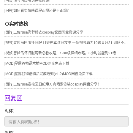
[问答]
如何看卖情感课程正规还是不正规？
实时热榜
[图片]
二佐Nisa海梦睡衣cosplay套图网盘资源分享！
[视频]
冒险岛国服怀旧服 月妙副本详细攻略 一条视频助力10级直升21 组队不求人
[视频]
冒险岛怀旧服萌新必看攻略，1-30级详细攻略，3小时就能到21级！
[MOD]
星露谷物语木桥MOD网盘免费下载
[MOD]
星露谷物语物品完成通知(v1.2)MOD网盘免费下载
[图片]
二佐Nisa泰拉夏日纪事方舟暗索泳装cosplay网盘分享！
回复区
昵称：
邮箱：