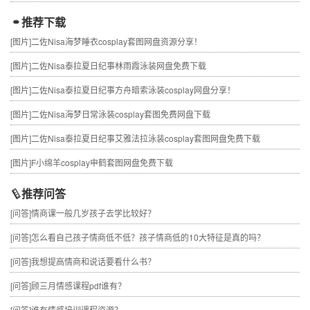
推荐下载
[图片]
二佐Nisa海梦睡衣cosplay套图网盘资源分享！
[图片]
二佐Nisa泰拉夏日纪事林雨霞泳装网盘免费下载
[图片]
二佐Nisa泰拉夏日纪事方舟暗索泳装cosplay网盘分享！
[图片]
二佐Nisa海梦日常泳装cosplay套图免费网盘下载
[图片]
二佐Nisa泰拉夏日纪事艾雅法拉泳装cosplay套图网盘免费下载
[图片]
F小绵羊cosplay申鹤套图网盘免费下载
推荐问答
[问答]
情商课一般几岁孩子去学比较好？
[问答]
怎么看自己孩子情商低不低？孩子情商低的10大特征是真的吗？
[问答]
我想提高情商和说话要看什么书？
[问答]
顾三月情感课程pdf谁有？
[问答]
谁有情感培训课程资源？