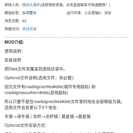
审核人员：
模组大爆炸
(违规侵权资源，点击直接联系可快速删除！)
模组标签：杂项整合
运行环境：上古卷轴5：天际
浏览次数：63
快捷访问：
查找资源
MOD介绍:
使用说明：
安装说明
把Data文件夹覆盖到游戏目录中。
Optional文件说明(选用文件，非必要)：
因为文件有roadsignscities#dds(城市专用路标) 和
roadsignssouthern#dds(其他路标)
所以只要不是在roadsignscities#dds文件里的地名全部降级为镇。
选用文件会变更以下3个地名：
冬堡→滞冬镇 | 龙桥→龙桥镇 | 晨星城→晨星镇
Optional文件安装方式：